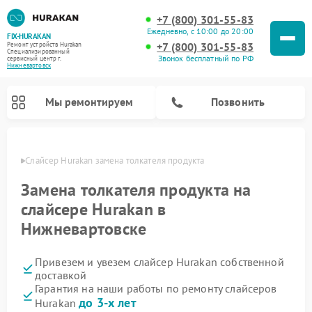
+7 (800) 301-55-83
Ежедневно, с 10:00 до 20:00
FIX-HURAKAN
+7 (800) 301-55-83
Ремонт устройств Hurakan
Специализированный
Звонок бесплатный по РФ
cервисный центр г.
Нижневартовск
Мы ремонтируем
Позвонить
овске
Слайсер Hurakan замена толкателя продукта
Замена толкателя продукта на
слайсере Hurakan в
Нижневартовске
Привезем и увезем слайсер Hurakan собственной
доставкой
Гарантия на наши работы по ремонту слайсеров
Ремонт морозильных камер Hurakan
Ремонт льдогенераторов Hurakan
Ремонт винных шкафов Hurakan
Ремонт планетарных миксеров Hurakan
Ремонт промышленных вакуумных упаковщиков Hurakan
до 3-х лет
Hurakan