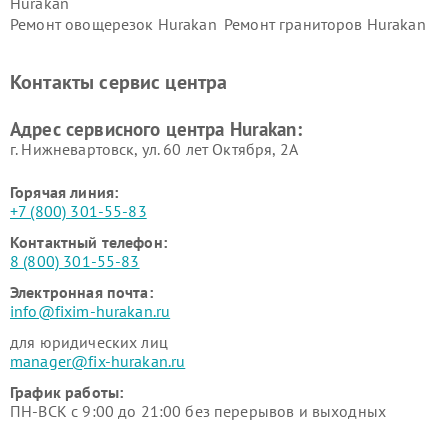
Hurakan
Ремонт овощерезок Hurakan
Ремонт граниторов Hurakan
Ремонт промышленных
Ремонт винных шкафов
вакуумных упаковщиков
Hurakan
Контакты сервис центра
Hurakan
Адрес сервисного центра Hurakan:
г. Нижневартовск, ул. 60 лет Октября, 2А
Горячая линия:
+7 (800) 301-55-83
Контактный телефон:
8 (800) 301-55-83
Электронная почта:
info@fixim-hurakan.ru
для юридических лиц
manager@fix-hurakan.ru
График работы:
ПН-ВСК с 9:00 до 21:00 без перерывов и выходных