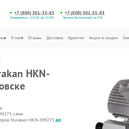
+7 (800) 301-55-83
+7 (800) 301-55-83
Ежедневно, с 10:00 до 20:00
Звонок бесплатный по РФ
ны
О нас
Отзывы
Доставка
Гарантии
Акции и скидки
Зая
е
rakan HKN-
овске
е
HM275 сами
до
йсеров Hurakan HKN-HM275