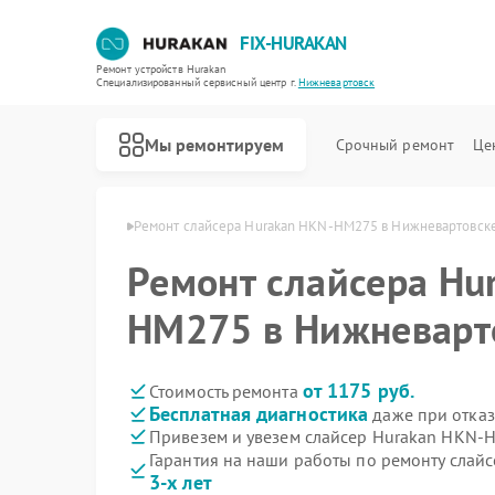
FIX-HURAKAN
Ремонт устройств Hurakan
Специализированный cервисный центр г.
Нижневартовск
Мы ремонтируем
Срочный ремонт
Це
n в Нижневартовске
Ремонт слайсера Hurakan HKN-HM275 в Нижневартовск
Ремонт слайсера Hu
HM275 в Нижневарт
от 1175 руб.
Стоимость ремонта
Бесплатная диагностика
даже при отказ
Привезем и увезем слайсер Hurakan HKN-
Гарантия на наши работы по ремонту сла
3-х лет
Ремонт морозильных камер Hurakan
Ремонт планетарных миксеров Hurakan
Ремонт льдогенераторов Hurakan
Ремонт промышленных вакуумных упаковщиков Hurakan
Ремонт винных шкафов Hurakan