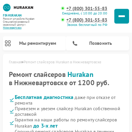
+7 (800) 301-55-83
Ежедневно, с 10:00 до 20:00
FIX-HURAKAN
+7 (800) 301-55-83
Ремонт устройств Hurakan
Специализированный
Звонок бесплатный по РФ
cервисный центр г.
Нижневартовск
Мы ремонтируем
Позвонить
Главная
Ремонт слайсеров Hurakan в Нижневартовске
Ремонт слайсеров
Hurakan
в Нижневартовске от 1200 руб.
Бесплатная диагностика
даже при отказе от
ремонта
Привезем и увезем слайсер Hurakan собственной
доставкой
Гарантия на наши работы по ремонту слайсеров
Ремонт морозильных камер Hurakan
Ремонт льдогенераторов Hurakan
Ремонт винных шкафов Hurakan
Ремонт планетарных миксеров Hurakan
Ремонт промышленных вакуумных упаковщиков Hurakan
до 3-х лет
Hurakan
Срочный ремонт слайсеров Hurakan в течении