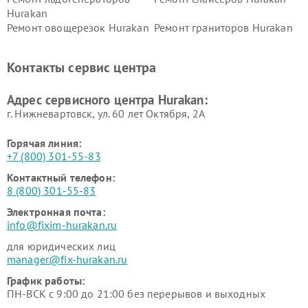
Hurakan
Ремонт овощерезок Hurakan
Ремонт граниторов Hurakan
Ремонт промышленных
Ремонт винных шкафов
вакуумных упаковщиков
Hurakan
Контакты сервис центра
Hurakan
Адрес сервисного центра Hurakan:
г. Нижневартовск, ул. 60 лет Октября, 2А
Горячая линия:
+7 (800) 301-55-83
Контактный телефон:
8 (800) 301-55-83
Электронная почта:
info@fixim-hurakan.ru
для юридических лиц
manager@fix-hurakan.ru
График работы:
ПН-ВСК с 9:00 до 21:00 без перерывов и выходных