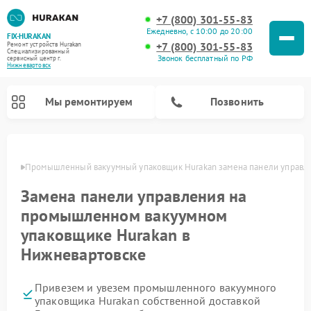
+7 (800) 301-55-83
Ежедневно, с 10:00 до 20:00
FIX-HURAKAN
+7 (800) 301-55-83
Ремонт устройств Hurakan
Специализированный
Звонок бесплатный по РФ
cервисный центр г.
Нижневартовск
Мы ремонтируем
Позвонить
овске
Промышленный вакуумный упаковщик Hurakan замена панели управл
Замена панели управления на
промышленном вакуумном
упаковщике Hurakan в
Нижневартовске
Привезем и увезем промышленного вакуумного
Ремонт морозильных камер Hurakan
Ремонт льдогенераторов Hurakan
Ремонт винных шкафов Hurakan
Ремонт планетарных миксеров Hurakan
упаковщика Hurakan собственной доставкой