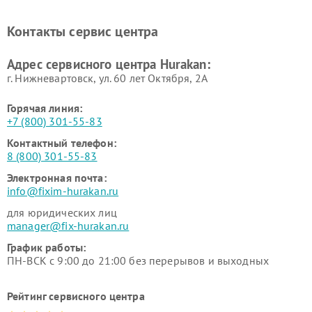
Ремонт промышленных
Ремонт винных шкафов
вакуумных упаковщиков
Hurakan
Контакты сервис центра
Hurakan
Адрес сервисного центра Hurakan:
г. Нижневартовск, ул. 60 лет Октября, 2А
Горячая линия:
+7 (800) 301-55-83
Контактный телефон:
8 (800) 301-55-83
Электронная почта:
info@fixim-hurakan.ru
для юридических лиц
manager@fix-hurakan.ru
График работы:
ПН-ВСК с 9:00 до 21:00 без перерывов и выходных
Рейтинг сервисного центра