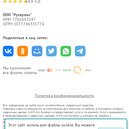
4.9-5.0
ООО "Русервис"
ИНН 7702633247
ОГРН 1077746335776
Поделиться в соц. сетях:
Мы принимаем
все формы оплаты
Политика конфиденциальности
Вся информация на сайте носит исключительно справочный характер.
Товарные знаки используются исключительно для описания устройств, в отношении которых
сервисные центры nvrt.fixim-hurakan.ru предоставляют услуги по ремонту. Услуги оказываются
в неавторизованных сервисных центрах nvrt.fixim-hurakan.ru, которые не связаны с
правообладателями товарных знаков или их официальными представителями.
Ремонт осуществляется для устройств, уже введенных в гражданский оборот в соответствии
Этот сайт использует файлы cookie. Вы можете
со статьей 1487 ГК РФ.