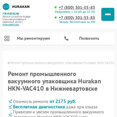
+7 (800) 301-55-83
Ежедневно, с 10:00 до 20:00
FIX-HURAKAN
+7 (800) 301-55-83
Ремонт устройств Hurakan
Специализированный
Звонок бесплатный по РФ
cервисный центр г.
Нижневартовск
Мы ремонтируем
Позвонить
овске
Ремонт промышленного вакуумного упаковщика Hurakan HKN-VAC410
Ремонт промышленного
вакуумного упаковщика Hurakan
HKN-VAC410 в Нижневартовске
от 2175 руб.
Стоимость ремонта
Бесплатная диагностика
даже при отказе
Ремонт морозильных камер Hurakan
Ремонт льдогенераторов Hurakan
Ремонт винных шкафов Hurakan
Ремонт планетарных миксеров Hurakan
Привезем и увезем промышленного вакуумного
упаковщика Hurakan HKN-VAC410 сами