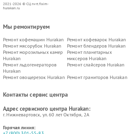
2021-2026 © СЦ nvrt.fixim-
hurakan.ru
Мы ремонтируем
Ремонт кофемашин Hurakan
Ремонт кофеварок Hurakan
Ремонт мясорубок Hurakan
Ремонт блендеров Hurakan
Ремонт морозильных камер
Ремонт планетарных
Hurakan
миксеров Hurakan
Ремонт льдогенераторов
Ремонт слайсеров Hurakan
Hurakan
Ремонт овощерезок Hurakan
Ремонт граниторов Hurakan
Ремонт промышленных
Ремонт винных шкафов
вакуумных упаковщиков
Hurakan
Контакты сервис центра
Hurakan
Адрес сервисного центра Hurakan:
г. Нижневартовск, ул. 60 лет Октября, 2А
Горячая линия:
+7 (800) 301-55-83