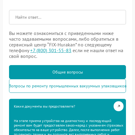
Вы можете ознакомиться с приведенными ниже
часто задаваемыми вопросами, либо обратиться в
сервисный центр “FIX-Hurakan” по следующему
телефону
+7 (800) 301-55-83
если не нашли ответ на
свой вопрос.
Общие вопросы
Вопросы по ремонту промышленных вакуумных упаковщиков
Какие документы вы предоставляете?
На этапе приема устройства на диагностику и последующий
ремонт вам будет предоставлен заказ-наряд с указанием страховых
обязательств на ваше устройство. Далее, после выполнения работ
по ремонту техники, вы получите акт выполненных работ и