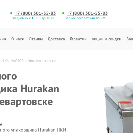
+7 (800) 301-55-83
+7 (800) 301-55-83
Ежедневно, с 10:00 до 20:00
Звонок бесплатный по РФ
ны
О нас
Отзывы
Доставка
Гарантии
Акции и скидки
Зая
n HKN-VAC400 в Нижневартовске
ого
ика Hurakan
евартовске
е
ного упаковщика Hurakan HKN-