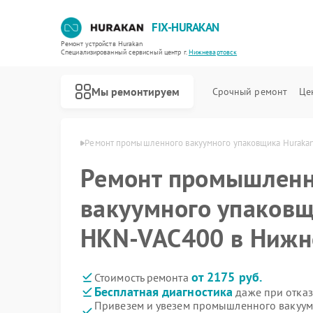
FIX-HURAKAN
Ремонт устройств Hurakan
Специализированный cервисный центр г.
Нижневартовск
Мы ремонтируем
Срочный ремонт
Це
n в Нижневартовске
Ремонт промышленного вакуумного упаковщика Huraka
Ремонт промышленн
вакуумного упаковщ
HKN-VAC400 в Нижн
от 2175 руб.
Стоимость ремонта
Бесплатная диагностика
даже при отказ
Привезем и увезем промышленного вакуум
Ремонт морозильных камер Hurakan
Ремонт планетарных миксеров Hurakan
Ремонт льдогенераторов Hurakan
Ремонт винных шкафов Hurakan