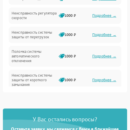
Неисправность регулятора
Привод
1000 ₽
Подробнее →
скорости
Неисправность системы
1000 ₽
Подробнее →
защиты от перегрузок
Поломка системы
автоматического
1000 ₽
Подробнее →
отключения
Неисправность системы
защиты от короткого
1000 ₽
Подробнее →
замыкания
Повреждение системы
1000 ₽
Подробнее →
защиты от перегрева
У Вас остались вопросы?
Неисправность системы
защиты от
1000 ₽
Подробнее →
перенапряжения
Оставьте заявку, мы свяжемся с Вами в ближайшее