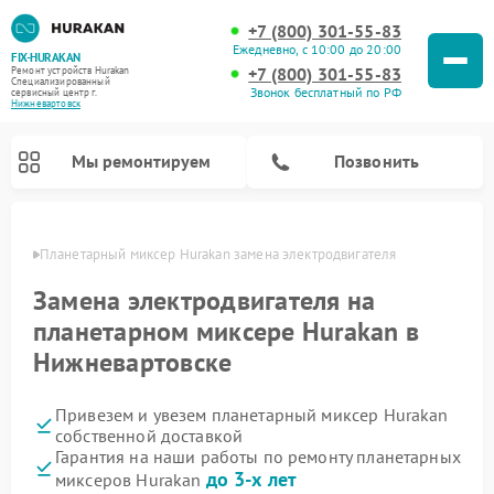
+7 (800) 301-55-83
Ежедневно, с 10:00 до 20:00
FIX-HURAKAN
+7 (800) 301-55-83
Ремонт устройств Hurakan
Специализированный
Звонок бесплатный по РФ
cервисный центр г.
Нижневартовск
Мы ремонтируем
Позвонить
овске
Планетарный миксер Hurakan замена электродвигателя
Замена электродвигателя на
планетарном миксере Hurakan в
Нижневартовске
Привезем и увезем планетарный миксер Hurakan
собственной доставкой
Гарантия на наши работы по ремонту планетарных
Ремонт морозильных камер Hurakan
Ремонт винных шкафов Hurakan
Ремонт льдогенераторов Hurakan
Ремонт промышленных вакуумных упаковщиков Hurakan
до 3-х лет
миксеров Hurakan