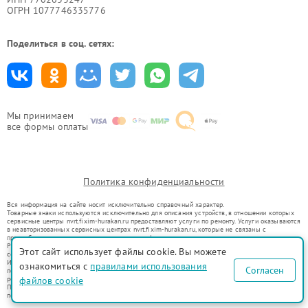
ОГРН 1077746335776
Поделиться в соц. сетях:
Мы принимаем
все формы оплаты
Политика конфиденциальности
Вся информация на сайте носит исключительно справочный характер.
Товарные знаки используются исключительно для описания устройств, в отношении которых
сервисные центры nvrt.fixim-hurakan.ru предоставляют услуги по ремонту. Услуги оказываются
в неавторизованных сервисных центрах nvrt.fixim-hurakan.ru, которые не связаны с
правообладателями товарных знаков или их официальными представителями.
Ремонт осуществляется для устройств, уже введенных в гражданский оборот в соответствии
Этот сайт использует файлы cookie. Вы можете
со статьей 1487 ГК РФ.
Использование товарных знаков не преследует цели индивидуализации услуг или введения
ознакомиться с
правилами использования
Согласен
потребителей в заблуждение, а служит для информирования о предоставляемых услугах по
файлов cookie
ремонту техники указанных брендов.
Представленная на сайте информация не является публичной офертой, определяемой
положениями Статьи 437(2) Гражданского кодекса РФ