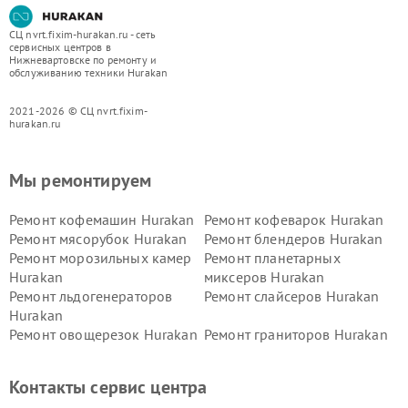
СЦ nvrt.fixim-hurakan.ru - сеть
сервисных центров в
Нижневартовске по ремонту и
обслуживанию техники Hurakan
2021-2026 © СЦ nvrt.fixim-
hurakan.ru
Мы ремонтируем
Ремонт кофемашин Hurakan
Ремонт кофеварок Hurakan
Ремонт мясорубок Hurakan
Ремонт блендеров Hurakan
Ремонт морозильных камер
Ремонт планетарных
Hurakan
миксеров Hurakan
Ремонт льдогенераторов
Ремонт слайсеров Hurakan
Hurakan
Ремонт овощерезок Hurakan
Ремонт граниторов Hurakan
Ремонт промышленных
Ремонт винных шкафов
вакуумных упаковщиков
Hurakan
Контакты сервис центра
Hurakan