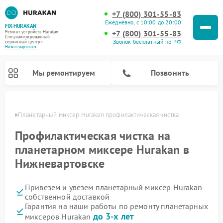
+7 (800) 301-55-83
Ежедневно, с 10:00 до 20:00
FIX-HURAKAN
+7 (800) 301-55-83
Ремонт устройств Hurakan
Специализированный
Звонок бесплатный по РФ
cервисный центр г.
Нижневартовск
Мы ремонтируем
Позвонить
овске
Планетарный миксер Hurakan профилактическая чистка
Профилактическая чистка на
планетарном миксере Hurakan в
Нижневартовске
Привезем и увезем планетарный миксер Hurakan
собственной доставкой
Гарантия на наши работы по ремонту планетарных
Ремонт морозильных камер Hurakan
Ремонт винных шкафов Hurakan
Ремонт льдогенераторов Hurakan
Ремонт промышленных вакуумных упаковщиков Hurakan
до 3-х лет
миксеров Hurakan