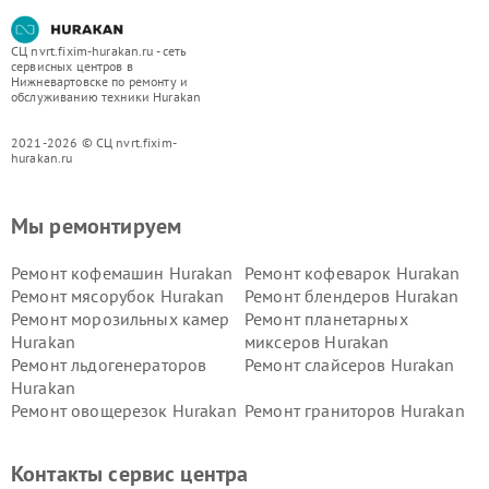
СЦ nvrt.fixim-hurakan.ru - сеть
сервисных центров в
Нижневартовске по ремонту и
обслуживанию техники Hurakan
2021-2026 © СЦ nvrt.fixim-
hurakan.ru
Мы ремонтируем
Ремонт кофемашин Hurakan
Ремонт кофеварок Hurakan
Ремонт мясорубок Hurakan
Ремонт блендеров Hurakan
Ремонт морозильных камер
Ремонт планетарных
Hurakan
миксеров Hurakan
Ремонт льдогенераторов
Ремонт слайсеров Hurakan
Hurakan
Ремонт овощерезок Hurakan
Ремонт граниторов Hurakan
Ремонт промышленных
Ремонт винных шкафов
вакуумных упаковщиков
Hurakan
Контакты сервис центра
Hurakan