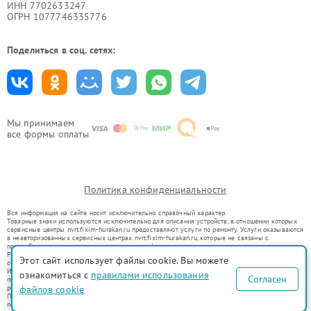
ИНН 7702633247
ОГРН 1077746335776
Поделиться в соц. сетях:
Мы принимаем
все формы оплаты
Политика конфиденциальности
Вся информация на сайте носит исключительно справочный характер.
Товарные знаки используются исключительно для описания устройств, в отношении которых
сервисные центры nvrt.fixim-hurakan.ru предоставляют услуги по ремонту. Услуги оказываются
в неавторизованных сервисных центрах nvrt.fixim-hurakan.ru, которые не связаны с
правообладателями товарных знаков или их официальными представителями.
Ремонт осуществляется для устройств, уже введенных в гражданский оборот в соответствии
Этот сайт использует файлы cookie. Вы можете
со статьей 1487 ГК РФ.
Использование товарных знаков не преследует цели индивидуализации услуг или введения
ознакомиться с
правилами использования
Согласен
потребителей в заблуждение, а служит для информирования о предоставляемых услугах по
файлов cookie
ремонту техники указанных брендов.
Представленная на сайте информация не является публичной офертой, определяемой
положениями Статьи 437(2) Гражданского кодекса РФ