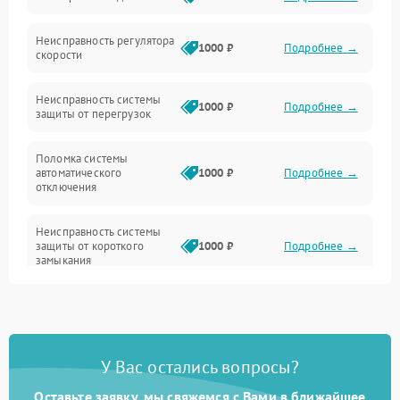
Неисправность регулятора
Привод
1000 ₽
Подробнее →
скорости
Неисправность системы
1000 ₽
Подробнее →
защиты от перегрузок
Поломка системы
автоматического
1000 ₽
Подробнее →
отключения
Неисправность системы
защиты от короткого
1000 ₽
Подробнее →
замыкания
Повреждение системы
1000 ₽
Подробнее →
защиты от перегрева
У Вас остались вопросы?
Неисправность системы
защиты от
1000 ₽
Подробнее →
перенапряжения
Оставьте заявку, мы свяжемся с Вами в ближайшее