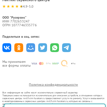
4.9-5.0
ООО "Русервис"
ИНН 7702633247
ОГРН 1077746335776
Поделиться в соц. сетях:
Мы принимаем
все формы оплаты
Политика конфиденциальности
Вся информация на сайте носит исключительно справочный характер.
Товарные знаки используются исключительно для описания устройств, в отношении которых
сервисные центры nvrt.fixim-hurakan.ru предоставляют услуги по ремонту. Услуги оказываются
в неавторизованных сервисных центрах nvrt.fixim-hurakan.ru, которые не связаны с
правообладателями товарных знаков или их официальными представителями.
Ремонт осуществляется для устройств, уже введенных в гражданский оборот в соответствии