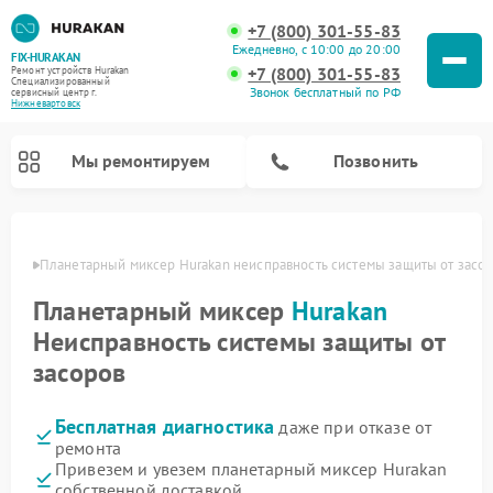
+7 (800) 301-55-83
Ежедневно, с 10:00 до 20:00
FIX-HURAKAN
+7 (800) 301-55-83
Ремонт устройств Hurakan
Специализированный
Звонок бесплатный по РФ
cервисный центр г.
Нижневартовск
Мы ремонтируем
Позвонить
овске
Планетарный миксер Hurakan неисправность системы защиты от засо
Планетарный миксер
Hurakan
Неисправность системы защиты от
засоров
Бесплатная диагностика
даже при отказе от
ремонта
Ремонт морозильных камер Hurakan
Ремонт винных шкафов Hurakan
Ремонт льдогенераторов Hurakan
Ремонт промышленных вакуумных упаковщиков Hurakan
Привезем и увезем планетарный миксер Hurakan
собственной доставкой