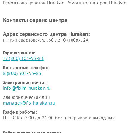
Ремонт овощерезок Hurakan
Ремонт граниторов Hurakan
Ремонт промышленных
Ремонт винных шкафов
вакуумных упаковщиков
Hurakan
Контакты сервис центра
Hurakan
Адрес сервисного центра Hurakan:
г. Нижневартовск, ул. 60 лет Октября, 2А
Горячая линия:
+7 (800) 301-55-83
Контактный телефон:
8 (800) 301-55-83
Электронная почта:
info@fixim-hurakan.ru
для юридических лиц
manager@fix-hurakan.ru
График работы:
ПН-ВСК с 9:00 до 21:00 без перерывов и выходных
Рейтинг сервисного центра