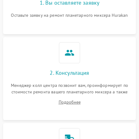
1. Вы оставляете заявку
Повреждение системы
1000 ₽
Подробнее →
защиты от перегрузок
Оставьте заявку на ремонт планетарного миксера Hurakan
Неисправность системы
1000 ₽
Подробнее →
защиты от перегрева
Поломка системы защиты
1000 ₽
Подробнее →
от перенапряжения
Поломка системы защиты
2. Консультация
1000 ₽
Подробнее →
от замыкания
Менеджер колл центра позвонит вам, проинформирует по
стоимости ремонта вашего планетарного миксера а также
ответит на все ваши вопросы.
Подробнее