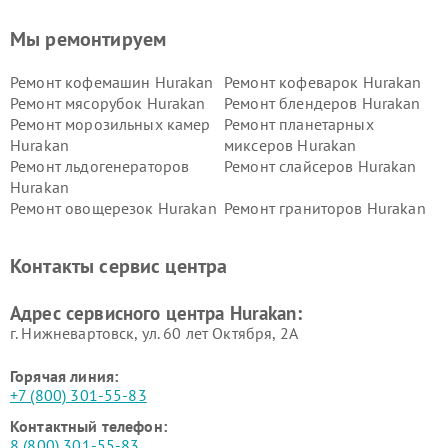
Мы ремонтируем
Ремонт кофемашин Hurakan
Ремонт кофеварок Hurakan
Ремонт мясорубок Hurakan
Ремонт блендеров Hurakan
Ремонт морозильных камер
Ремонт планетарных
Hurakan
миксеров Hurakan
Ремонт льдогенераторов
Ремонт слайсеров Hurakan
Hurakan
Ремонт овощерезок Hurakan
Ремонт граниторов Hurakan
Ремонт промышленных
Ремонт винных шкафов
вакуумных упаковщиков
Hurakan
Контакты сервис центра
Hurakan
Адрес сервисного центра Hurakan:
г. Нижневартовск, ул. 60 лет Октября, 2А
Горячая линия:
+7 (800) 301-55-83
Контактный телефон:
8 (800) 301-55-83