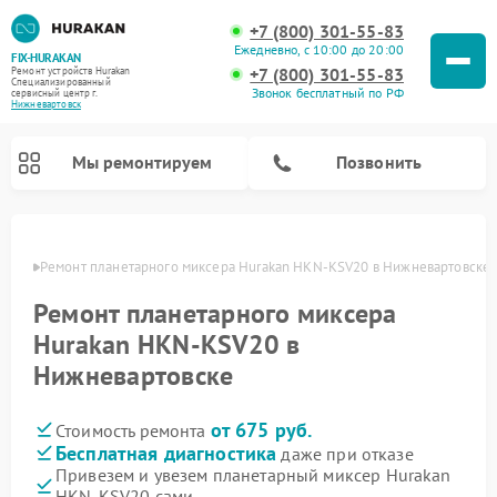
+7 (800) 301-55-83
Ежедневно, с 10:00 до 20:00
FIX-HURAKAN
+7 (800) 301-55-83
Ремонт устройств Hurakan
Специализированный
Звонок бесплатный по РФ
cервисный центр г.
Нижневартовск
Мы ремонтируем
Позвонить
овске
Ремонт планетарного миксера Hurakan HKN-KSV20 в Нижневартовске
Ремонт планетарного миксера
Hurakan HKN-KSV20 в
Нижневартовске
от 675 руб.
Стоимость ремонта
Бесплатная диагностика
даже при отказе
Ремонт морозильных камер Hurakan
Ремонт винных шкафов Hurakan
Ремонт льдогенераторов Hurakan
Ремонт промышленных вакуумных упаковщиков Hurakan
Привезем и увезем планетарный миксер Hurakan
HKN-KSV20 сами