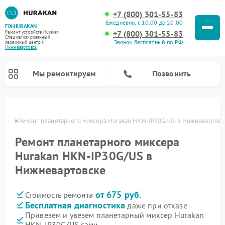
+7 (800) 301-55-83
Ежедневно, с 10:00 до 20:00
FIX-HURAKAN
+7 (800) 301-55-83
Ремонт устройств Hurakan
Специализированный
Звонок бесплатный по РФ
cервисный центр г.
Нижневартовск
Мы ремонтируем
Позвонить
овске
Ремонт планетарного миксера Hurakan HKN-IP30G/US в Нижневартовс
Ремонт планетарного миксера
Hurakan HKN-IP30G/US в
Нижневартовске
от 675 руб.
Стоимость ремонта
Бесплатная диагностика
даже при отказе
Ремонт морозильных камер Hurakan
Ремонт винных шкафов Hurakan
Ремонт льдогенераторов Hurakan
Ремонт промышленных вакуумных упаковщиков Hurakan
Привезем и увезем планетарный миксер Hurakan
HKN-IP30G/US сами