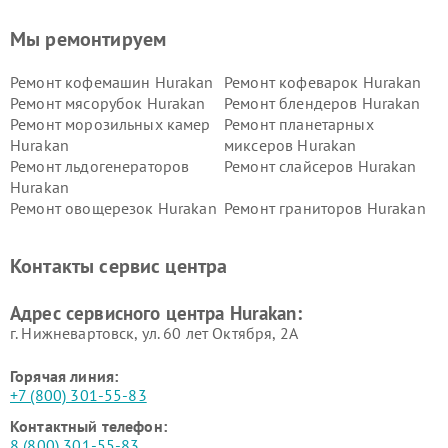
Мы ремонтируем
Ремонт кофемашин Hurakan
Ремонт кофеварок Hurakan
Ремонт мясорубок Hurakan
Ремонт блендеров Hurakan
Ремонт морозильных камер
Ремонт планетарных
Hurakan
миксеров Hurakan
Ремонт льдогенераторов
Ремонт слайсеров Hurakan
Hurakan
Ремонт овощерезок Hurakan
Ремонт граниторов Hurakan
Ремонт промышленных
Ремонт винных шкафов
вакуумных упаковщиков
Hurakan
Контакты сервис центра
Hurakan
Адрес сервисного центра Hurakan:
г. Нижневартовск, ул. 60 лет Октября, 2А
Горячая линия:
+7 (800) 301-55-83
Контактный телефон:
8 (800) 301-55-83