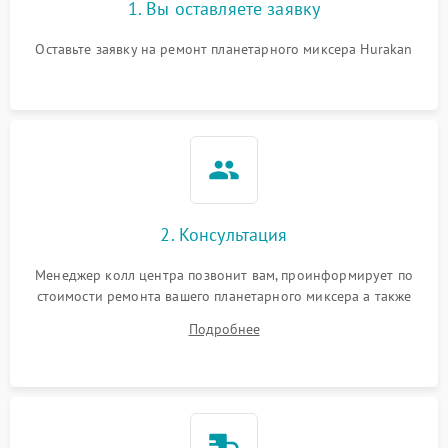
1. Вы оставляете заявку
Повреждение системы
1000 ₽
Подробнее →
защиты от перегрузок
Оставьте заявку на ремонт планетарного миксера Hurakan
Неисправность системы
1000 ₽
Подробнее →
защиты от перегрева
Поломка системы защиты
1000 ₽
Подробнее →
от перенапряжения
Поломка системы защиты
2. Консультация
1000 ₽
Подробнее →
от замыкания
Менеджер колл центра позвонит вам, проинформирует по
стоимости ремонта вашего планетарного миксера а также
ответит на все ваши вопросы.
Подробнее