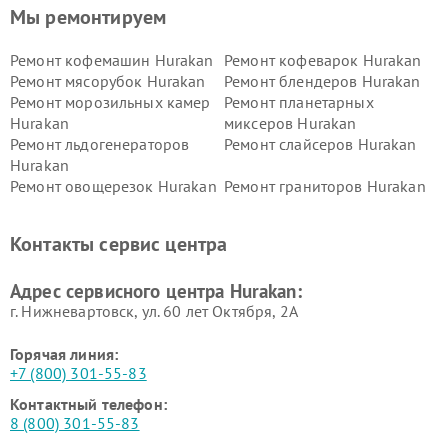
Мы ремонтируем
Ремонт кофемашин Hurakan
Ремонт кофеварок Hurakan
Ремонт мясорубок Hurakan
Ремонт блендеров Hurakan
Ремонт морозильных камер
Ремонт планетарных
Hurakan
миксеров Hurakan
Ремонт льдогенераторов
Ремонт слайсеров Hurakan
Hurakan
Ремонт овощерезок Hurakan
Ремонт граниторов Hurakan
Ремонт промышленных
Ремонт винных шкафов
вакуумных упаковщиков
Hurakan
Контакты сервис центра
Hurakan
Адрес сервисного центра Hurakan:
г. Нижневартовск, ул. 60 лет Октября, 2А
Горячая линия:
+7 (800) 301-55-83
Контактный телефон:
8 (800) 301-55-83