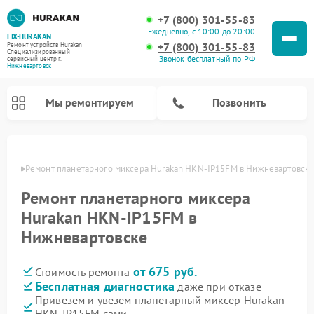
+7 (800) 301-55-83
Ежедневно, с 10:00 до 20:00
FIX-HURAKAN
+7 (800) 301-55-83
Ремонт устройств Hurakan
Специализированный
Звонок бесплатный по РФ
cервисный центр г.
Нижневартовск
Мы ремонтируем
Позвонить
овске
Ремонт планетарного миксера Hurakan HKN-IP15FM в Нижневартовск
Ремонт планетарного миксера
Hurakan HKN-IP15FM в
Нижневартовске
от 675 руб.
Стоимость ремонта
Бесплатная диагностика
даже при отказе
Ремонт морозильных камер Hurakan
Ремонт винных шкафов Hurakan
Ремонт льдогенераторов Hurakan
Ремонт промышленных вакуумных упаковщиков Hurakan
Привезем и увезем планетарный миксер Hurakan
HKN-IP15FM сами