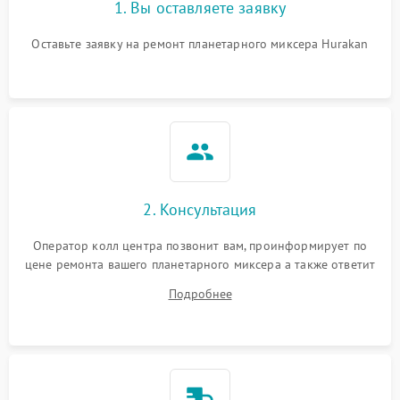
1. Вы оставляете заявку
Повреждение системы
1000 ₽
Подробнее →
защиты от перегрузок
Оставьте заявку на ремонт планетарного миксера Hurakan
Неисправность системы
1000 ₽
Подробнее →
защиты от перегрева
Поломка системы защиты
1000 ₽
Подробнее →
от перенапряжения
Поломка системы защиты
2. Консультация
1000 ₽
Подробнее →
от замыкания
Оператор колл центра позвонит вам, проинформирует по
цене ремонта вашего планетарного миксера а также ответит
на все ваши вопросы.
Подробнее