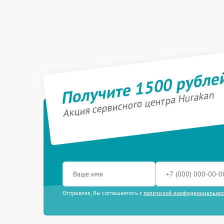
Получите 1500 рубле
Акция сервисного центра Hurakan
Отправляя, Вы соглашаетесь с
политикой конфиденциально