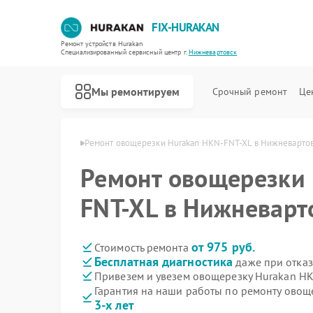
FIX-HURAKAN
Ремонт устройств Hurakan
Специализированный cервисный центр г.
Нижневартовск
Мы ремонтируем
Срочный ремонт
Це
n в Нижневартовске
Ремонт овощерезки Hurakan HKN-FNT-XL в Нижневарто
Ремонт овощерезки
FNT-XL в Нижневарт
от 975 руб.
Стоимость ремонта
Бесплатная диагностика
даже при отказ
Привезем и увезем овощерезку Hurakan H
Гарантия на наши работы по ремонту ово
3-х лет
Ремонт морозильных камер Hurakan
Ремонт планетарных миксеров Hurakan
Ремонт льдогенераторов Hurakan
Ремонт промышленных вакуумных упаковщиков Hurakan
Ремонт винных шкафов Hurakan