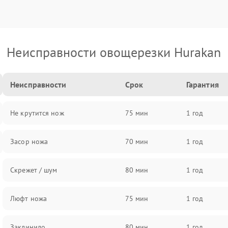
Неисправности овощерезки Hurakan
Неисправности
Срок
Гарантия
Не крутится нож
75 мин
1 год
Засор ножа
70 мин
1 год
Скрежет / шум
80 мин
1 год
Люфт ножа
75 мин
1 год
Заклинило
80 мин
1 год