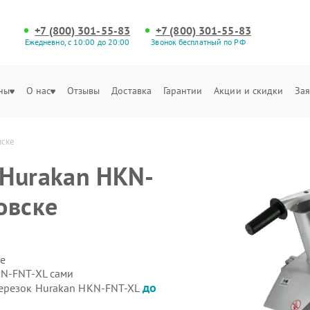
+7 (800) 301-55-83
+7 (800) 301-55-83
Ежедневно, с 10:00 до 20:00
Звонок бесплатный по РФ
ны
О нас
Отзывы
Доставка
Гарантии
Акции и скидки
Зая
вске
 Hurakan HKN-
овске
е
KN-FNT-XL сами
до
щерезок Hurakan HKN-FNT-XL