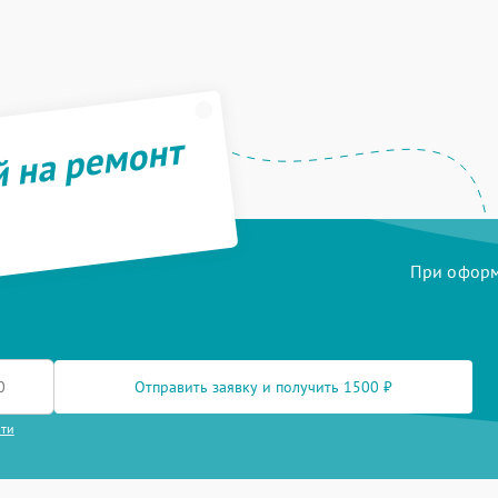
й на ремонт
При оформл
Отправить заявку и получить 1500 ₽
сти