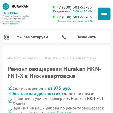
+7 (800) 301-55-83
Ежедневно, с 10:00 до 20:00
FIX-HURAKAN
+7 (800) 301-55-83
Ремонт устройств Hurakan
Специализированный
Звонок бесплатный по РФ
cервисный центр г.
Нижневартовск
Мы ремонтируем
Позвонить
овске
Ремонт овощерезки Hurakan HKN-FNT-X в Нижневартовске
Ремонт овощерезки Hurakan HKN-
FNT-X в Нижневартовске
от 975 руб.
Стоимость ремонта
Бесплатная диагностика
даже при отказе
Привезем и увезем овощерезку Hurakan HKN-FNT-
X сами
Ремонт морозильных камер Hurakan
Ремонт льдогенераторов Hurakan
Ремонт винных шкафов Hurakan
Ремонт планетарных миксеров Hurakan
Ремонт промышленных вакуумных упаковщиков Hurakan
Гарантия на наши работы по ремонту овощерезок