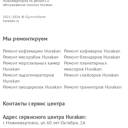
Нижневартовске по ремонту и
обслуживанию техники Hurakan
2021-2026 © СЦ nvrt.fixim-
hurakan.ru
Мы ремонтируем
Ремонт кофемашин Hurakan
Ремонт кофеварок Hurakan
Ремонт мясорубок Hurakan
Ремонт блендеров Hurakan
Ремонт морозильных камер
Ремонт планетарных
Hurakan
миксеров Hurakan
Ремонт льдогенераторов
Ремонт слайсеров Hurakan
Hurakan
Ремонт овощерезок Hurakan
Ремонт граниторов Hurakan
Ремонт промышленных
Ремонт винных шкафов
вакуумных упаковщиков
Hurakan
Контакты сервис центра
Hurakan
Адрес сервисного центра Hurakan:
г. Нижневартовск, ул. 60 лет Октября, 2А