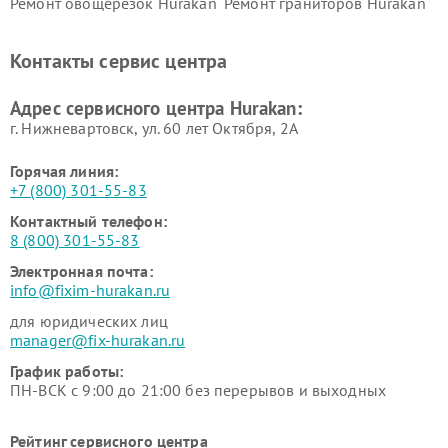
Ремонт овощерезок Hurakan
Ремонт граниторов Hurakan
Ремонт промышленных
Ремонт винных шкафов
вакуумных упаковщиков
Hurakan
Контакты сервис центра
Hurakan
Адрес сервисного центра Hurakan:
г. Нижневартовск, ул. 60 лет Октября, 2А
Горячая линия:
+7 (800) 301-55-83
Контактный телефон:
8 (800) 301-55-83
Электронная почта:
info@fixim-hurakan.ru
для юридических лиц
manager@fix-hurakan.ru
График работы:
ПН-ВСК с 9:00 до 21:00 без перерывов и выходных
Рейтинг сервисного центра