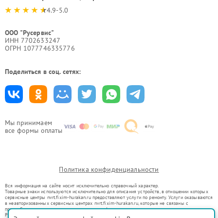
4.9-5.0
ООО "Русервис"
ИНН 7702633247
ОГРН 1077746335776
Поделиться в соц. сетях:
Мы принимаем
все формы оплаты
Политика конфиденциальности
Вся информация на сайте носит исключительно справочный характер.
Товарные знаки используются исключительно для описания устройств, в отношении которых
сервисные центры nvrt.fixim-hurakan.ru предоставляют услуги по ремонту. Услуги оказываются
в неавторизованных сервисных центрах nvrt.fixim-hurakan.ru, которые не связаны с
правообладателями товарных знаков или их официальными представителями.
Ремонт осуществляется для устройств, уже введенных в гражданский оборот в соответствии