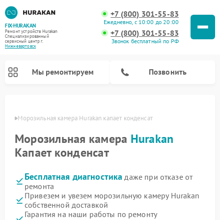
+7 (800) 301-55-83
Ежедневно, с 10:00 до 20:00
FIX-HURAKAN
+7 (800) 301-55-83
Ремонт устройств Hurakan
Специализированный
Звонок бесплатный по РФ
cервисный центр г.
Нижневартовск
Мы ремонтируем
Позвонить
овске
Морозильная камера Hurakan капает конденсат
Морозильная камера
Hurakan
Капает конденсат
Бесплатная диагностика
даже при отказе от
ремонта
Привезем и увезем морозильную камеру Hurakan
собственной доставкой
Ремонт планетарных миксеров Hurakan
Ремонт винных шкафов Hurakan
Ремонт льдогенераторов Hurakan
Ремонт промышленных вакуумных упаковщиков Hurakan
Гарантия на наши работы по ремонту