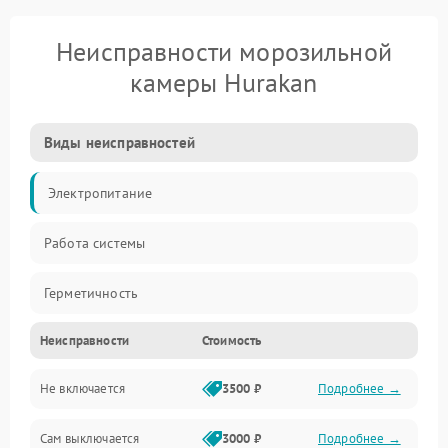
Неисправности морозильной
камеры Hurakan
Виды неисправностей
Электропитание
Работа системы
Герметичность
Неисправности
Стоимость
Механика
Не включается
3500 ₽
Подробнее →
Сам выключается
3000 ₽
Подробнее →