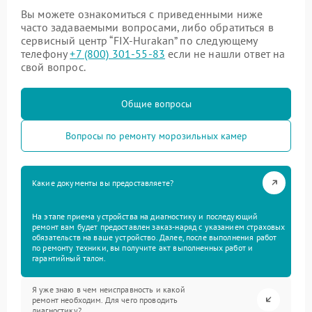
Вы можете ознакомиться с приведенными ниже
часто задаваемыми вопросами, либо обратиться в
сервисный центр “FIX-Hurakan” по следующему
телефону
+7 (800) 301-55-83
если не нашли ответ на
свой вопрос.
Общие вопросы
Вопросы по ремонту морозильных камер
Какие документы вы предоставляете?
На этапе приема устройства на диагностику и последующий
ремонт вам будет предоставлен заказ-наряд с указанием страховых
обязательств на ваше устройство. Далее, после выполнения работ
по ремонту техники, вы получите акт выполненных работ и
гарантийный талон.
Я уже знаю в чем неисправность и какой
ремонт необходим. Для чего проводить
диагностику?