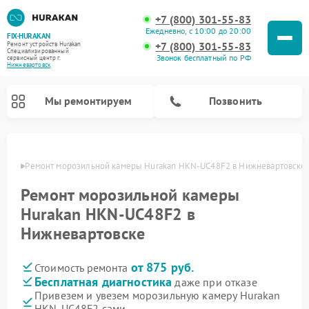
+7 (800) 301-55-83
Ежедневно, с 10:00 до 20:00
FIX-HURAKAN
+7 (800) 301-55-83
Ремонт устройств Hurakan
Специализированный
Звонок бесплатный по РФ
cервисный центр г.
Нижневартовск
Мы ремонтируем
Позвонить
овске
Ремонт морозильной камеры Hurakan HKN-UC48F2 в Нижневартовске
Ремонт морозильной камеры
Hurakan HKN-UC48F2 в
Нижневартовске
от 875 руб.
Стоимость ремонта
Бесплатная диагностика
даже при отказе
Ремонт планетарных миксеров Hurakan
Ремонт винных шкафов Hurakan
Ремонт льдогенераторов Hurakan
Ремонт промышленных вакуумных упаковщиков Hurakan
Привезем и увезем морозильную камеру Hurakan
HKN-UC48F2 сами