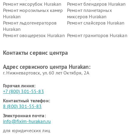
Ремонт мясорубок Hurakan
Ремонт блендеров Hurakan
Ремонт морозильных камер
Ремонт планетарных
Hurakan
миксеров Hurakan
Ремонт льдогенераторов
Ремонт слайсеров Hurakan
Hurakan
Ремонт овощерезок Hurakan
Ремонт граниторов Hurakan
Ремонт промышленных
Ремонт винных шкафов
вакуумных упаковщиков
Hurakan
Контакты сервис центра
Hurakan
Адрес сервисного центра Hurakan:
г. Нижневартовск, ул. 60 лет Октября, 2А
Горячая линия:
+7 (800) 301-55-83
Контактный телефон:
8 (800) 301-55-83
Электронная почта:
info@fixim-hurakan.ru
для юридических лиц