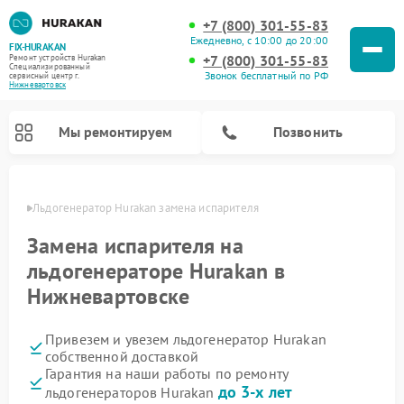
+7 (800) 301-55-83
Ежедневно, с 10:00 до 20:00
FIX-HURAKAN
+7 (800) 301-55-83
Ремонт устройств Hurakan
Специализированный
Звонок бесплатный по РФ
cервисный центр г.
Нижневартовск
Мы ремонтируем
Позвонить
овске
Льдогенератор Hurakan замена испарителя
Замена испарителя на
льдогенераторе Hurakan в
Нижневартовске
Привезем и увезем льдогенератор Hurakan
собственной доставкой
Гарантия на наши работы по ремонту
Ремонт морозильных камер Hurakan
Ремонт винных шкафов Hurakan
Ремонт планетарных миксеров Hurakan
Ремонт промышленных вакуумных упаковщиков Hurakan
до 3-х лет
льдогенераторов Hurakan