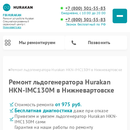
+7 (800) 301-55-83
Ежедневно, с 10:00 до 20:00
FIX-HURAKAN
+7 (800) 301-55-83
Ремонт устройств Hurakan
Специализированный
Звонок бесплатный по РФ
cервисный центр г.
Нижневартовск
Мы ремонтируем
Позвонить
овске
Ремонт льдогенератора Hurakan HKN-IMC130M в Нижневартовске
Ремонт льдогенератора Hurakan
HKN-IMC130M в Нижневартовске
от 975 руб.
Стоимость ремонта
Бесплатная диагностика
даже при отказе
Привезем и увезем льдогенератор Hurakan HKN-
IMC130M сами
Ремонт морозильных камер Hurakan
Ремонт винных шкафов Hurakan
Ремонт планетарных миксеров Hurakan
Ремонт промышленных вакуумных упаковщиков Hurakan
Гарантия на наши работы по ремонту