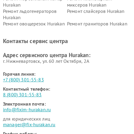
Hurakan
миксеров Hurakan
Ремонт льдогенераторов
Ремонт слайсеров Hurakan
Hurakan
Ремонт овощерезок Hurakan
Ремонт граниторов Hurakan
Ремонт промышленных
Ремонт винных шкафов
вакуумных упаковщиков
Hurakan
Контакты сервис центра
Hurakan
Адрес сервисного центра Hurakan:
г. Нижневартовск, ул. 60 лет Октября, 2А
Горячая линия:
+7 (800) 301-55-83
Контактный телефон:
8 (800) 301-55-83
Электронная почта:
info@fixim-hurakan.ru
для юридических лиц
manager@fix-hurakan.ru
График работы: