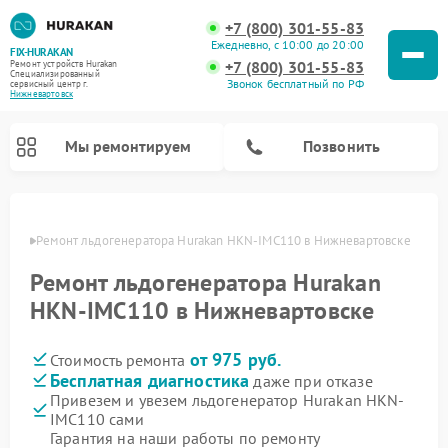
+7 (800) 301-55-83
Ежедневно, с 10:00 до 20:00
FIX-HURAKAN
+7 (800) 301-55-83
Ремонт устройств Hurakan
Специализированный
Звонок бесплатный по РФ
cервисный центр г.
Нижневартовск
Мы ремонтируем
Позвонить
овске
Ремонт льдогенератора Hurakan HKN-IMC110 в Нижневартовске
Ремонт льдогенератора Hurakan
HKN-IMC110 в Нижневартовске
от 975 руб.
Стоимость ремонта
Бесплатная диагностика
даже при отказе
Привезем и увезем льдогенератор Hurakan HKN-
IMC110 сами
Ремонт морозильных камер Hurakan
Ремонт винных шкафов Hurakan
Ремонт планетарных миксеров Hurakan
Ремонт промышленных вакуумных упаковщиков Hurakan
Гарантия на наши работы по ремонту