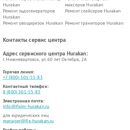
Hurakan
миксеров Hurakan
Ремонт льдогенераторов
Ремонт слайсеров Hurakan
Hurakan
Ремонт овощерезок Hurakan
Ремонт граниторов Hurakan
Ремонт промышленных
Ремонт винных шкафов
вакуумных упаковщиков
Hurakan
Контакты сервис центра
Hurakan
Адрес сервисного центра Hurakan:
г. Нижневартовск, ул. 60 лет Октября, 2А
Горячая линия:
+7 (800) 301-55-83
Контактный телефон:
8 (800) 301-55-83
Электронная почта:
info@fixim-hurakan.ru
для юридических лиц
manager@fix-hurakan.ru
График работы: