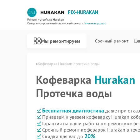
FIX-HURAKAN
Ремонт устройств Hurakan
Специализированный cервисный центр г.
Нижневартовск
Мы ремонтируем
Срочный ремонт
Це
n в Нижневартовске
Кофеварка Hurakan протечка воды
Кофеварка
Hurakan
Протечка воды
Бесплатная диагностика
даже при отказ
Привезем и увезем кофеварку Hurakan соб
Гарантия на наши работы по ремонту кофе
Срочный ремонт кофеварок Hurakan в тече
20%
Скидка для вас до
Ремонт морозильных камер Hurakan
Ремонт планетарных миксеров Hurakan
Ремонт льдогенераторов Hurakan
Ремонт промышленных вакуумных упаковщиков Hurakan
Ремонт винных шкафов Hurakan