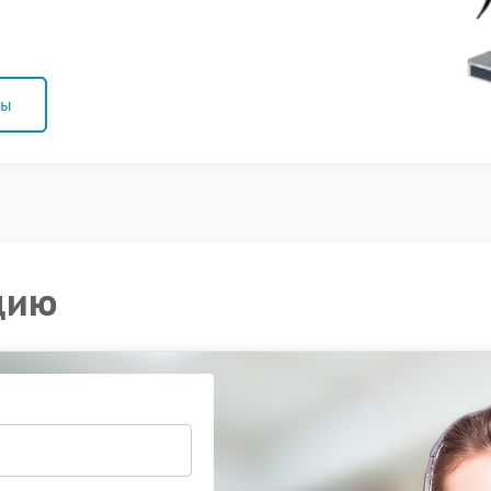
ны
цию