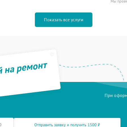
Мы прове
Показать все услуги
й на ремонт
При оформл
Отправить заявку и получить 1500 ₽