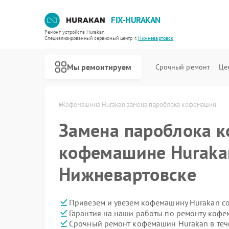
FIX-HURAKAN
Ремонт устройств Hurakan
Специализированный cервисный центр г.
Нижневартовск
Мы ремонтируем
Срочный ремонт
Це
n в Нижневартовске
Кофемашина Hurakan замена пароблока кофемашин
Замена пароблока 
кофемашине Huraka
Нижневартовске
Привезем и увезем кофемашину Hurakan с
Гарантия на наши работы по ремонту коф
Срочный ремонт кофемашин Hurakan в теч
Ремонт морозильных камер Hurakan
Ремонт планетарных миксеров Hurakan
Ремонт льдогенераторов Hurakan
Ремонт промышленных вакуумных упаковщиков Hurakan
Ремонт винных шкафов Hurakan