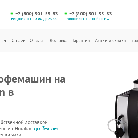
+7 (800) 301-55-83
+7 (800) 301-55-83
Ежедневно, с 10:00 до 20:00
Звонок бесплатный по РФ
ны
О нас
Отзывы
Доставка
Гарантии
Акции и скидки
Зая
кофемашин на
n в
обственной доставкой
до 3-х лет
емашин Hurakan
ении часа