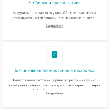
5. Сборка и профилактика
Аккуратный монтаж всех узлов. Обязательная смазка
движущихся частей заварочного механизма пищевой
силиконовой смазкой. Проведение программной
Подробнее
декальцинации и очистки системы от кофейных масел.
Надежная фиксация всех соединений.
6. Финальное тестирование и настройка
Приготовление тестовых порций эспрессо и капучино.
Калибровка степени помола и дозировки зерна. Проверка
плотности кофейной таблетки, температуры напитка и
Подробнее
качества молочной пены. Контроль отсутствия посторонних
шумов и протечек.