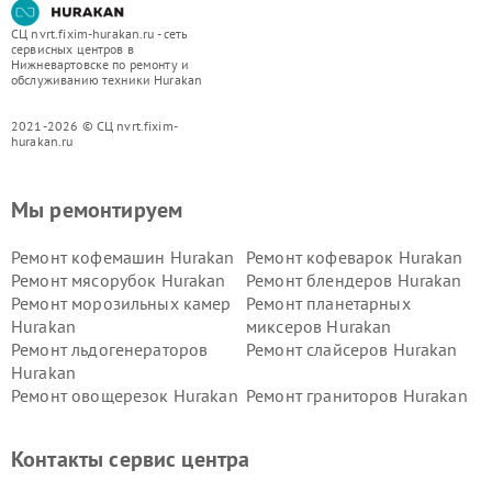
СЦ nvrt.fixim-hurakan.ru - сеть
сервисных центров в
Нижневартовске по ремонту и
обслуживанию техники Hurakan
2021-2026 © СЦ nvrt.fixim-
hurakan.ru
Мы ремонтируем
Ремонт кофемашин Hurakan
Ремонт кофеварок Hurakan
Ремонт мясорубок Hurakan
Ремонт блендеров Hurakan
Ремонт морозильных камер
Ремонт планетарных
Hurakan
миксеров Hurakan
Ремонт льдогенераторов
Ремонт слайсеров Hurakan
Hurakan
Ремонт овощерезок Hurakan
Ремонт граниторов Hurakan
Ремонт промышленных
Ремонт винных шкафов
вакуумных упаковщиков
Hurakan
Контакты сервис центра
Hurakan