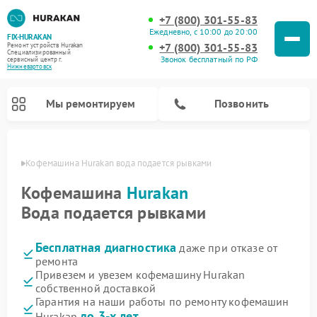
+7 (800) 301-55-83
Ежедневно, с 10:00 до 20:00
FIX-HURAKAN
+7 (800) 301-55-83
Ремонт устройств Hurakan
Специализированный
Звонок бесплатный по РФ
cервисный центр г.
Нижневартовск
Мы ремонтируем
Позвонить
овске
Кофемашина Hurakan вода подается рывками
Кофемашина
Hurakan
Вода подается рывками
Бесплатная диагностика
даже при отказе от
ремонта
Привезем и увезем кофемашину Hurakan
собственной доставкой
Ремонт планетарных миксеров Hurakan
Ремонт винных шкафов Hurakan
Ремонт морозильных камер Hurakan
Ремонт льдогенераторов Hurakan
Ремонт промышленных вакуумных упаковщиков Hurakan
Гарантия на наши работы по ремонту кофемашин
до 3-х лет
Hurakan