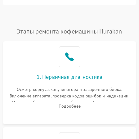
Этапы ремонта кофемашины Hurakan
1. Первичная диагностика
Осмотр корпуса, капучинатора и заварочного блока.
Включение аппарата, проверка кодов ошибок и индикации.
Оценка работы помпы, термоблока и кофемолки на слух.
Подробнее
Измерение температуры и давления воды для выявления
локализации поломки.