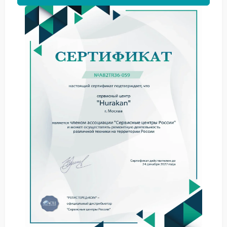
Каждый фактор по-разному влияет на
равномерность потока воды во время
приготовления кофе.
Когда необходим ремонт
Hurakan
Если вода продолжает подаваться рывками даже
после нескольких попыток запуска, стоит
рассмотреть ремонт Hurakan. Специалисты
определяют точную причину и проводят работы,
направленные на восстановление стабильной
подачи жидкости.
Почему выбирают сервис
Hurakan
Сервис Hurakan обеспечивает квалифицированное
обслуживание с использованием надежных
компонентов. Здесь эффективно решают вопросы с
неравномерной подачей воды, возвращая