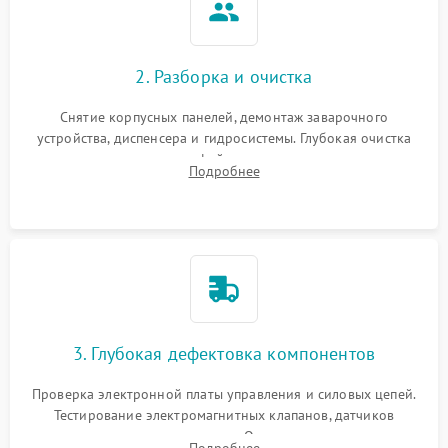
2. Разборка и очистка
Снятие корпусных панелей, демонтаж заварочного
устройства, диспенсера и гидросистемы. Глубокая очистка
внутренних узлов от кофейных масел, жмыха и накипи.
Подробнее
Промывка дренажных каналов и фильтров с использованием
специализированной химии.
3. Глубокая дефектовка компонентов
Проверка электронной платы управления и силовых цепей.
Тестирование электромагнитных клапанов, датчиков
температуры и расходомера. Оценка степени износа
Подробнее