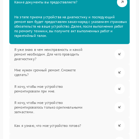
Какие документы вы предоставляете?
На этапе приема устройства на диагностику и последующий
ремонт вам будет предоставлен заказ-наряд с указанием страховых
обязательств на ваше устройство. Далее, после выполнения работ
по ремонту техники, вы получите акт выполненных работ и
гарантийный талон.
Я уже знаю в чем неисправность и какой
ремонт необходим. Для чего проводить
диагностику?
Мне нужен срочный ремонт. Сможете
сделать?
Я хочу, чтобы мое устройство
ремонтировали при мне.
Я хочу, чтобы мое устройство
ремонтировалось только оригинальными
запчастями.
Как я узнаю, что мое устройство готово?