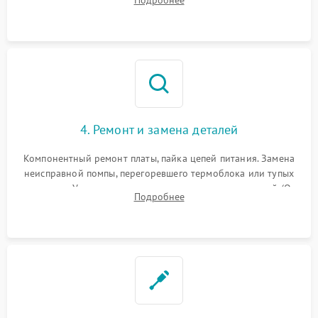
жерновов кофемолки, уплотнительных колец гидросистемы
и шестерней редуктора.
4. Ремонт и замена деталей
Компонентный ремонт платы, пайка цепей питания. Замена
неисправной помпы, перегоревшего термоблока или тупых
жерновов. Установка новых силиконовых уплотнителей (O-
Подробнее
ring) и тефлоновых трубок для надежного устранения
протечек.