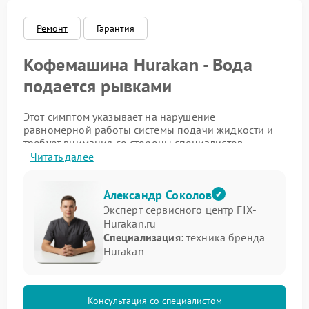
Ремонт
Гарантия
Кофемашина Hurakan - Вода
подается рывками
Этот симптом указывает на нарушение
равномерной работы системы подачи жидкости и
требует внимания со стороны специалистов.
Читать далее
Возможные причины рывков
при подаче воды
Александр Соколов
Эксперт сервисного центр FIX-
Подобная неисправность может возникать по
Hurakan.ru
нескольким причинам:
Специализация:
техника бренда
Hurakan
частичное засорение трубок и фильтров;
износ помпы или ее отдельных частей;
неисправность обратного клапана;
проблемы с регулятором давления.
Консультация со специалистом