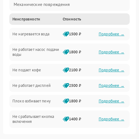
Механические повреждения
Неисправности
Стоимость
Прочие неисправности
Не нагревается вода
1500 ₽
Подробнее →
Включение и работа
Не работает насос подачи
Проблемы с водой
1800 ₽
Подробнее →
воды
Проблемы с капучинатором и паром
Не подает кофе
2100 ₽
Подробнее →
Управление и электроника
Не работает дисплей
2500 ₽
Подробнее →
Программное обеспечение
Плохо взбивает пену
1800 ₽
Подробнее →
Не срабатывает кнопка
1400 ₽
Подробнее →
включения
Запах гари при работе
1800 ₽
Подробнее →