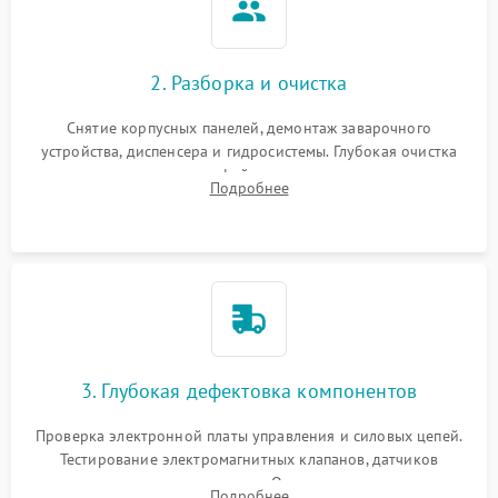
2. Разборка и очистка
Снятие корпусных панелей, демонтаж заварочного
устройства, диспенсера и гидросистемы. Глубокая очистка
внутренних узлов от кофейных масел, жмыха и накипи.
Подробнее
Промывка дренажных каналов и фильтров с использованием
специализированной химии.
3. Глубокая дефектовка компонентов
Проверка электронной платы управления и силовых цепей.
Тестирование электромагнитных клапанов, датчиков
температуры и расходомера. Оценка степени износа
Подробнее