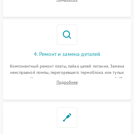
жерновов кофемолки, уплотнительных колец гидросистемы
и шестерней редуктора.
4. Ремонт и замена деталей
Компонентный ремонт платы, пайка цепей питания. Замена
неисправной помпы, перегоревшего термоблока или тупых
жерновов. Установка новых силиконовых уплотнителей (O-
Подробнее
ring) и тефлоновых трубок для надежного устранения
протечек.