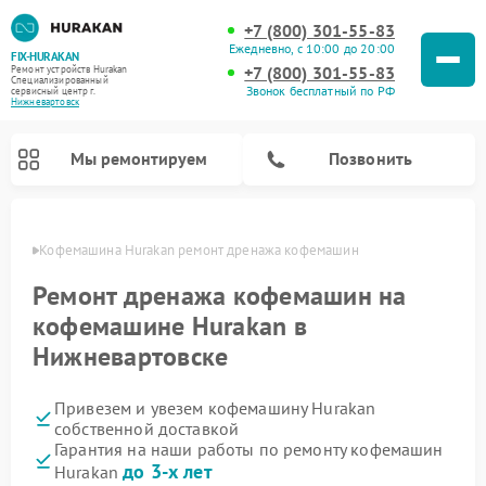
+7 (800) 301-55-83
Ежедневно, с 10:00 до 20:00
FIX-HURAKAN
+7 (800) 301-55-83
Ремонт устройств Hurakan
Специализированный
Звонок бесплатный по РФ
cервисный центр г.
Нижневартовск
Мы ремонтируем
Позвонить
овске
Кофемашина Hurakan ремонт дренажа кофемашин
Ремонт дренажа кофемашин на
кофемашине Hurakan в
Нижневартовске
Привезем и увезем кофемашину Hurakan
собственной доставкой
Гарантия на наши работы по ремонту кофемашин
Ремонт планетарных миксеров Hurakan
Ремонт винных шкафов Hurakan
Ремонт морозильных камер Hurakan
Ремонт льдогенераторов Hurakan
Ремонт промышленных вакуумных упаковщиков Hurakan
до 3-х лет
Hurakan