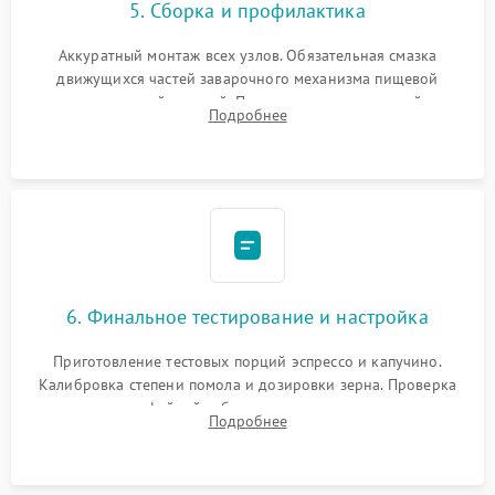
5. Сборка и профилактика
Аккуратный монтаж всех узлов. Обязательная смазка
движущихся частей заварочного механизма пищевой
силиконовой смазкой. Проведение программной
Подробнее
декальцинации и очистки системы от кофейных масел.
Надежная фиксация всех соединений.
6. Финальное тестирование и настройка
Приготовление тестовых порций эспрессо и капучино.
Калибровка степени помола и дозировки зерна. Проверка
плотности кофейной таблетки, температуры напитка и
Подробнее
качества молочной пены. Контроль отсутствия посторонних
шумов и протечек.