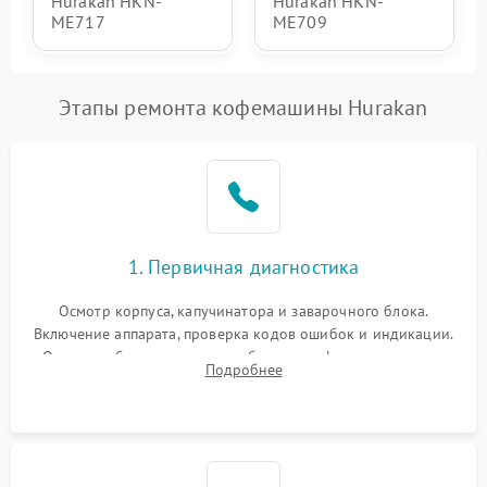
Hurakan HKN-
Hurakan HKN-
ME717
ME709
Этапы ремонта кофемашины Hurakan
1. Первичная диагностика
Осмотр корпуса, капучинатора и заварочного блока.
Включение аппарата, проверка кодов ошибок и индикации.
Оценка работы помпы, термоблока и кофемолки на слух.
Подробнее
Измерение температуры и давления воды для выявления
локализации поломки.