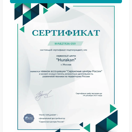
воздух в контуре — нарушение герметичности
или недавнее заполнение системы без полного
удаления воздушных пробок.
Сервис Hurakan предлагает пошаговую
самодиагностику — попробуйте выполнить простые
действия до обращения к специалистам:
проверьте уровень воды и долейте ее до отметки,
если необходимо;
очистите паровую трубку и форсунку от молочных
остатков мягкой щеткой;
пропустите пар без насадки 1–2 минуты, чтобы
удалить возможные воздушные пробки;
убедитесь, что кофемашина прогрелась до рабочей
температуры (обычно 2–3 минуты после
включения).
Когда самостоятельные меры не дают результата,
стоит запланировать ремонт кофемашины Hurakan.
Игнорирование проблемы может привести к
перегрузке нагревательных элементов и более
дорогому ремонту в перспективе.
Сервисный центр Hurakan оснащен