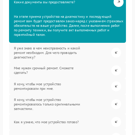
Какие документы вы предоставляете?
На этапе приема устройства на диагностику и последующий
ремонт вам будет предоставлен заказ-наряд с указанием страховых
обязательств на ваше устройство. Далее, после выполнения работ
по ремонту техники, вы получите акт выполненных работ и
гарантийный талон.
Я уже знаю в чем неисправность и какой
ремонт необходим. Для чего проводить
диагностику?
Мне нужен срочный ремонт. Сможете
сделать?
Я хочу, чтобы мое устройство
ремонтировали при мне.
Я хочу, чтобы мое устройство
ремонтировалось только оригинальными
запчастями.
Как я узнаю, что мое устройство готово?