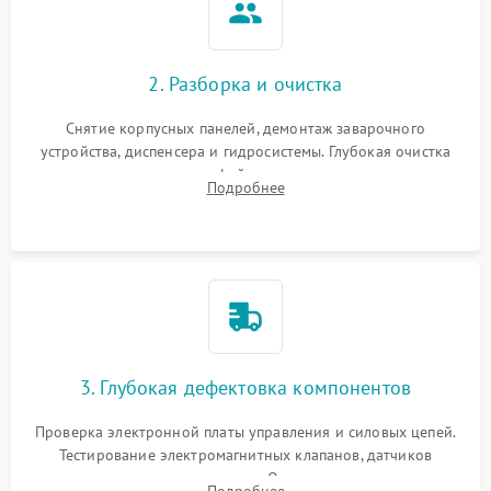
2. Разборка и очистка
Снятие корпусных панелей, демонтаж заварочного
устройства, диспенсера и гидросистемы. Глубокая очистка
внутренних узлов от кофейных масел, жмыха и накипи.
Подробнее
Промывка дренажных каналов и фильтров с использованием
специализированной химии.
3. Глубокая дефектовка компонентов
Проверка электронной платы управления и силовых цепей.
Тестирование электромагнитных клапанов, датчиков
температуры и расходомера. Оценка степени износа
Подробнее