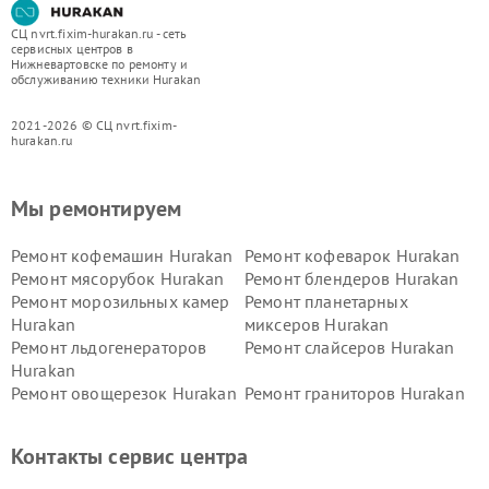
СЦ nvrt.fixim-hurakan.ru - сеть
сервисных центров в
Нижневартовске по ремонту и
обслуживанию техники Hurakan
2021-2026 © СЦ nvrt.fixim-
hurakan.ru
Мы ремонтируем
Ремонт кофемашин Hurakan
Ремонт кофеварок Hurakan
Ремонт мясорубок Hurakan
Ремонт блендеров Hurakan
Ремонт морозильных камер
Ремонт планетарных
Hurakan
миксеров Hurakan
Ремонт льдогенераторов
Ремонт слайсеров Hurakan
Hurakan
Ремонт овощерезок Hurakan
Ремонт граниторов Hurakan
Ремонт промышленных
Ремонт винных шкафов
вакуумных упаковщиков
Hurakan
Контакты сервис центра
Hurakan