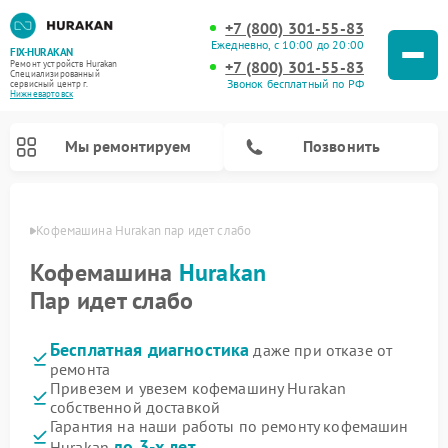
+7 (800) 301-55-83
Ежедневно, с 10:00 до 20:00
FIX-HURAKAN
+7 (800) 301-55-83
Ремонт устройств Hurakan
Специализированный
Звонок бесплатный по РФ
cервисный центр г.
Нижневартовск
Мы ремонтируем
Позвонить
овске
Кофемашина Hurakan пар идет слабо
Кофемашина
Hurakan
Пар идет слабо
Бесплатная диагностика
даже при отказе от
ремонта
Привезем и увезем кофемашину Hurakan
собственной доставкой
Ремонт планетарных миксеров Hurakan
Ремонт винных шкафов Hurakan
Ремонт морозильных камер Hurakan
Ремонт льдогенераторов Hurakan
Ремонт промышленных вакуумных упаковщиков Hurakan
Гарантия на наши работы по ремонту кофемашин
до 3-х лет
Hurakan