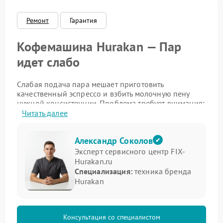
Ремонт
Гарантия
Кофемашина Hurakan — Пар
идет слабо
Слабая подача пара мешает приготовить
качественный эспрессо и взбить молочную пену
нужной консистенции. Проблема требует внимания:
без своевременного реагирования она может
Читать далее
усугубиться и повлиять на другие узлы устройства.
Чтобы понять, в чем причина неполадки, изучите
Александр Соколов
типичные факторы, вызывающие ослабление
Эксперт сервисного центр FIX-
парового потока:
Hurakan.ru
Специализация:
техника бренда
засорение паровой трубки — остатки молока и
Hurakan
минеральные отложения сужают проход;
недостаточный нагрев бойлера — сбой в работе
термодатчика или ТЭНа;
низкий уровень воды в резервуаре — система не
Консультация со специалистом
создает нужного давления для генерации пара;