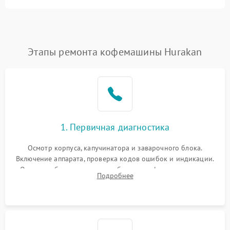
Этапы ремонта кофемашины Hurakan
1. Первичная диагностика
Осмотр корпуса, капучинатора и заварочного блока.
Включение аппарата, проверка кодов ошибок и индикации.
Оценка работы помпы, термоблока и кофемолки на слух.
Подробнее
Измерение температуры и давления воды для выявления
локализации поломки.