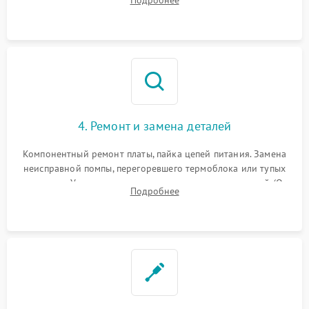
жерновов кофемолки, уплотнительных колец гидросистемы
и шестерней редуктора.
4. Ремонт и замена деталей
Компонентный ремонт платы, пайка цепей питания. Замена
неисправной помпы, перегоревшего термоблока или тупых
жерновов. Установка новых силиконовых уплотнителей (O-
Подробнее
ring) и тефлоновых трубок для надежного устранения
протечек.