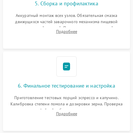
5. Сборка и профилактика
Аккуратный монтаж всех узлов. Обязательная смазка
движущихся частей заварочного механизма пищевой
силиконовой смазкой. Проведение программной
Подробнее
декальцинации и очистки системы от кофейных масел.
Надежная фиксация всех соединений.
6. Финальное тестирование и настройка
Приготовление тестовых порций эспрессо и капучино.
Калибровка степени помола и дозировки зерна. Проверка
плотности кофейной таблетки, температуры напитка и
Подробнее
качества молочной пены. Контроль отсутствия посторонних
шумов и протечек.