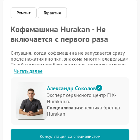
Ремонт
Гарантия
Кофемашина Hurakan - Не
включается с первого раза
Ситуация, когда кофемашина не запускается сразу
после нажатия кнопки, знакома многим владельцам.
Такой симптом требует внимания, поскольку может
указывать на нарушения в электрической цепи или
Читать далее
элементах питания.
Возможные причины проблемы
Александр Соколов
Эксперт сервисного центр FIX-
Hurakan.ru
Неисправность проявляется по-разному. Важно
Специализация:
техника бренда
заметить ее на раннем этапе, чтобы сохранить
Hurakan
работоспособность устройства.
ослабление контактов в разъемах;
проблемы с кнопкой включения;
Консультация со специалистом
неисправность блока питания;