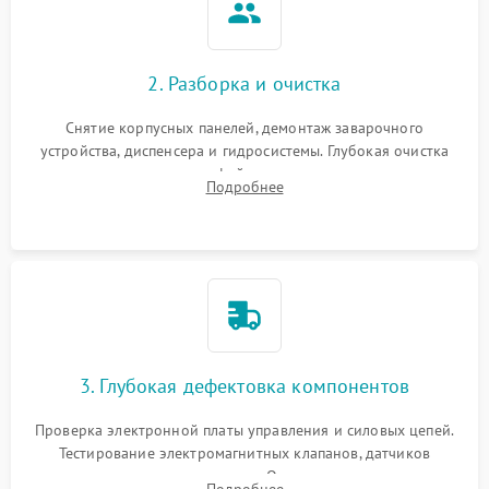
2. Разборка и очистка
Снятие корпусных панелей, демонтаж заварочного
устройства, диспенсера и гидросистемы. Глубокая очистка
внутренних узлов от кофейных масел, жмыха и накипи.
Подробнее
Промывка дренажных каналов и фильтров с использованием
специализированной химии.
3. Глубокая дефектовка компонентов
Проверка электронной платы управления и силовых цепей.
Тестирование электромагнитных клапанов, датчиков
температуры и расходомера. Оценка степени износа
Подробнее