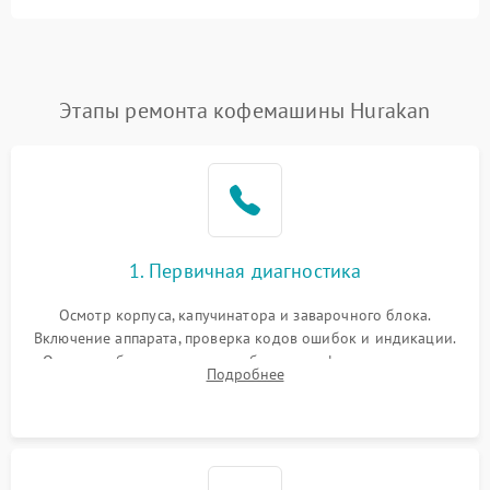
Этапы ремонта кофемашины Hurakan
1. Первичная диагностика
Осмотр корпуса, капучинатора и заварочного блока.
Включение аппарата, проверка кодов ошибок и индикации.
Оценка работы помпы, термоблока и кофемолки на слух.
Подробнее
Измерение температуры и давления воды для выявления
локализации поломки.