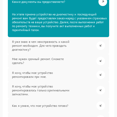
Какие документы вы предоставляете?
На этапе приема устройства на диагностику и последующий
ремонт вам будет предоставлен заказ-наряд с указанием страховых
обязательств на ваше устройство. Далее, после выполнения работ
по ремонту техники, вы получите акт выполненных работ и
гарантийный талон.
Я уже знаю в чем неисправность и какой
ремонт необходим. Для чего проводить
диагностику?
Мне нужен срочный ремонт. Сможете
сделать?
Я хочу, чтобы мое устройство
ремонтировали при мне.
Я хочу, чтобы мое устройство
ремонтировалось только оригинальными
запчастями.
Как я узнаю, что мое устройство готово?