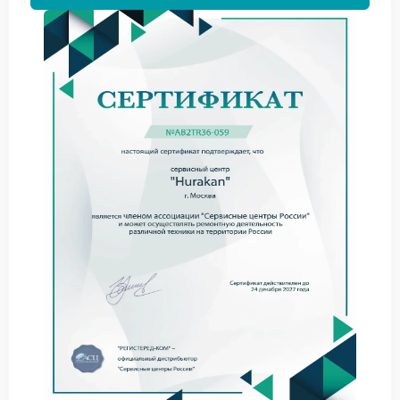
сбой в управляющей плате.
Каждый случай нуждается в индивидуальном
подходе специалистов.
Когда необходим ремонт
Hurakan
Если кофемашина продолжает плохо включаться
даже после нескольких попыток, стоит рассмотреть
ремонт Hurakan. Квалифицированные специалисты
определяют точную причину и проводят
необходимые работы по устранению неполадки.
Почему выбирают сервис
Hurakan
Сервис Hurakan отличается надежностью и
использованием качественных деталей. Здесь
решают вопросы с запуском оборудования быстро
и с гарантией результата.