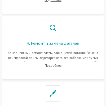
жерновов кофемолки, уплотнительных колец гидросистемы
и шестерней редуктора.
4. Ремонт и замена деталей
Компонентный ремонт платы, пайка цепей питания. Замена
неисправной помпы, перегоревшего термоблока или тупых
жерновов. Установка новых силиконовых уплотнителей (O-
Подробнее
ring) и тефлоновых трубок для надежного устранения
протечек.