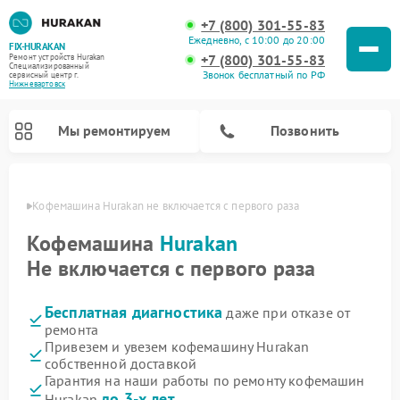
+7 (800) 301-55-83
Ежедневно, с 10:00 до 20:00
FIX-HURAKAN
+7 (800) 301-55-83
Ремонт устройств Hurakan
Специализированный
Звонок бесплатный по РФ
cервисный центр г.
Нижневартовск
Мы ремонтируем
Позвонить
овске
Кофемашина Hurakan не включается с первого раза
Кофемашина
Hurakan
Не включается с первого раза
Бесплатная диагностика
даже при отказе от
ремонта
Привезем и увезем кофемашину Hurakan
собственной доставкой
Ремонт планетарных миксеров Hurakan
Ремонт винных шкафов Hurakan
Ремонт морозильных камер Hurakan
Ремонт льдогенераторов Hurakan
Ремонт промышленных вакуумных упаковщиков Hurakan
Гарантия на наши работы по ремонту кофемашин
до 3-х лет
Hurakan