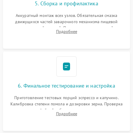
5. Сборка и профилактика
Аккуратный монтаж всех узлов. Обязательная смазка
движущихся частей заварочного механизма пищевой
силиконовой смазкой. Проведение программной
Подробнее
декальцинации и очистки системы от кофейных масел.
Надежная фиксация всех соединений.
6. Финальное тестирование и настройка
Приготовление тестовых порций эспрессо и капучино.
Калибровка степени помола и дозировки зерна. Проверка
плотности кофейной таблетки, температуры напитка и
Подробнее
качества молочной пены. Контроль отсутствия посторонних
шумов и протечек.