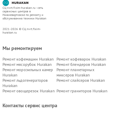
СЦ nvrt.fixim-hurakan.ru - сеть
сервисных центров в
Нижневартовске по ремонту и
обслуживанию техники Hurakan
2021-2026 © СЦ nvrt.fixim-
hurakan.ru
Мы ремонтируем
Ремонт кофемашин Hurakan
Ремонт кофеварок Hurakan
Ремонт мясорубок Hurakan
Ремонт блендеров Hurakan
Ремонт морозильных камер
Ремонт планетарных
Hurakan
миксеров Hurakan
Ремонт льдогенераторов
Ремонт слайсеров Hurakan
Hurakan
Ремонт овощерезок Hurakan
Ремонт граниторов Hurakan
Ремонт промышленных
Ремонт винных шкафов
вакуумных упаковщиков
Hurakan
Контакты сервис центра
Hurakan