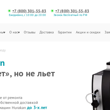
+7 (800) 301-55-83
+7 (800) 301-55-83
Ежедневно, с 10:00 до 20:00
Звонок бесплатный по РФ
ны
О нас
Отзывы
Доставка
Гарантии
Акции и скидки
Зая
воду
an
», но не льет
е от ремонта
обственной доставкой
до 3-х лет
емашин Hurakan