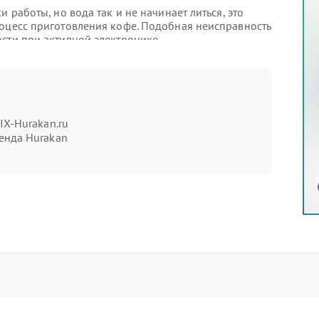
 работы, но вода так и не начинает литься, это
роцесс приготовления кофе. Подобная неисправность
сти при активной электронике.
, когда устройство «думает», но
ах конструкции. Важно точно определить, где
IX-Hurakan.ru
льную работу.
енда Hurakan
чи;
лностью блокировать подачу жидкости при видимой
rakan
льет воду даже после перезагрузки, рекомендуется
водят диагностику и устраняют причину, возвращая