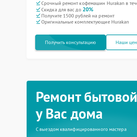
Срочный ремонт кофемашин Hurakan в теч
20%
Скидка для вас до
Получите 1500 рублей на ремонт
Оригинальные комплектующие Hurakan
Получить консультацию
Наши це
Ремонт бытовой
у Вас дома
С выездом квалифицированного мастера