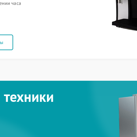
ении часа
ны
 техники