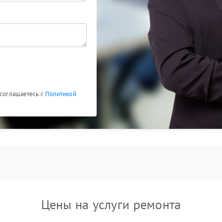
овления.
машина «думает», но не льет воду, помогает
ежедневного использования. Если ваша Hurakan
обращение к специалистам позволит быстро
 соглашаетесь с
Политикой
Цены на услуги ремонта