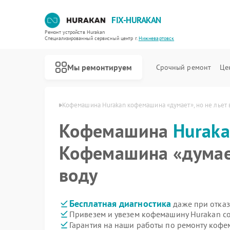
FIX-HURAKAN
Ремонт устройств Hurakan
Специализированный cервисный центр г.
Нижневартовск
Мы ремонтируем
Срочный ремонт
Це
n в Нижневартовске
Кофемашина Hurakan кофемашина «думает», но не льет 
Кофемашина
Hurak
Кофемашина «думает
воду
Бесплатная диагностика
даже при отказ
Привезем и увезем кофемашину Hurakan с
Гарантия на наши работы по ремонту коф
Ремонт морозильных камер Hurakan
Ремонт планетарных миксеров Hurakan
Ремонт льдогенераторов Hurakan
Ремонт промышленных вакуумных упаковщиков Hurakan
Ремонт винных шкафов Hurakan