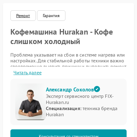
Ремонт
Гарантия
Кофемашина Hurakan - Кофе
слишком холодный
Проблема указывает на сбои в системе нагрева или
настройках. Для стабильной работы техники важно
своевременно выявить причину и выполнить ремонт
Hurakan с учетом всех особенностей конструкции.
Читать далее
Основные причины снижения
Александр Соколов
температуры
Эксперт сервисного центр FIX-
Hurakan.ru
Проблема может возникать по разным причинам:
Специализация:
техника бренда
Hurakan
износ нагревательного элемента;
накопление накипи в системе;
сбои в датчике температуры;
ошибки в настройках приготовления.
Консультация со специалистом