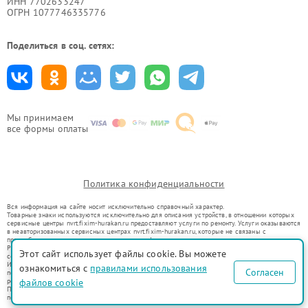
ИНН 7702633247
ОГРН 1077746335776
Поделиться в соц. сетях:
Мы принимаем
все формы оплаты
Политика конфиденциальности
Вся информация на сайте носит исключительно справочный характер.
Товарные знаки используются исключительно для описания устройств, в отношении которых
сервисные центры nvrt.fixim-hurakan.ru предоставляют услуги по ремонту. Услуги оказываются
в неавторизованных сервисных центрах nvrt.fixim-hurakan.ru, которые не связаны с
правообладателями товарных знаков или их официальными представителями.
Ремонт осуществляется для устройств, уже введенных в гражданский оборот в соответствии
Этот сайт использует файлы cookie. Вы можете
со статьей 1487 ГК РФ.
Использование товарных знаков не преследует цели индивидуализации услуг или введения
ознакомиться с
правилами использования
Согласен
потребителей в заблуждение, а служит для информирования о предоставляемых услугах по
файлов cookie
ремонту техники указанных брендов.
Представленная на сайте информация не является публичной офертой, определяемой
положениями Статьи 437(2) Гражданского кодекса РФ