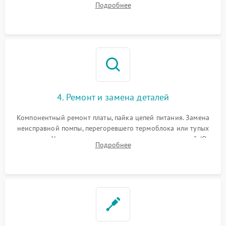
Подробнее
жерновов кофемолки, уплотнительных колец гидросистемы
и шестерней редуктора.
4. Ремонт и замена деталей
Компонентный ремонт платы, пайка цепей питания. Замена
неисправной помпы, перегоревшего термоблока или тупых
жерновов. Установка новых силиконовых уплотнителей (O-
Подробнее
ring) и тефлоновых трубок для надежного устранения
протечек.