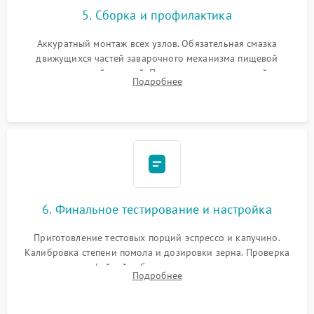
5. Сборка и профилактика
Аккуратный монтаж всех узлов. Обязательная смазка
движущихся частей заварочного механизма пищевой
силиконовой смазкой. Проведение программной
Подробнее
декальцинации и очистки системы от кофейных масел.
Надежная фиксация всех соединений.
6. Финальное тестирование и настройка
Приготовление тестовых порций эспрессо и капучино.
Калибровка степени помола и дозировки зерна. Проверка
плотности кофейной таблетки, температуры напитка и
Подробнее
качества молочной пены. Контроль отсутствия посторонних
шумов и протечек.