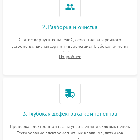
2. Разборка и очистка
Снятие корпусных панелей, демонтаж заварочного
устройства, диспенсера и гидросистемы. Глубокая очистка
внутренних узлов от кофейных масел, жмыха и накипи.
Подробнее
Промывка дренажных каналов и фильтров с использованием
специализированной химии.
3. Глубокая дефектовка компонентов
Проверка электронной платы управления и силовых цепей.
Тестирование электромагнитных клапанов, датчиков
температуры и расходомера. Оценка степени износа