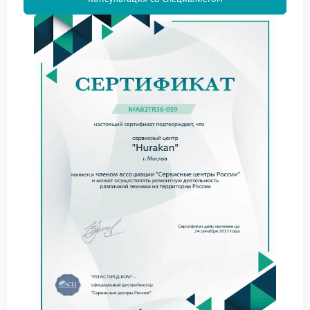
Даже незначительное отклонение в работе влияет
на итоговый результат, поэтому сервис Hurakan
рекомендует не откладывать диагностику.
Что можно сделать
самостоятельно
Перед обращением к специалистам стоит
выполнить базовые действия:
проверить установленную температуру;
выполнить очистку от накипи;
прогреть систему перед приготовлением;
использовать свежую воду.
Если ситуация не изменилась, потребуется
сервисный центр Hurakan для более детального
вмешательства.
Когда требуется
профессиональный ремонт