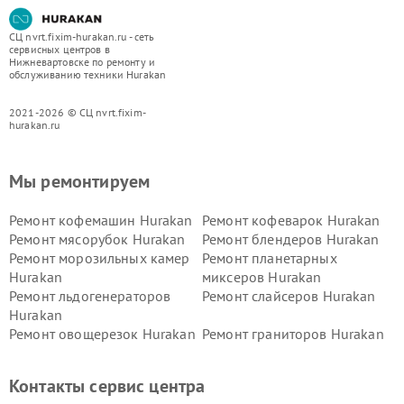
СЦ nvrt.fixim-hurakan.ru - сеть
сервисных центров в
Нижневартовске по ремонту и
обслуживанию техники Hurakan
2021-2026 © СЦ nvrt.fixim-
hurakan.ru
Мы ремонтируем
Ремонт кофемашин Hurakan
Ремонт кофеварок Hurakan
Ремонт мясорубок Hurakan
Ремонт блендеров Hurakan
Ремонт морозильных камер
Ремонт планетарных
Hurakan
миксеров Hurakan
Ремонт льдогенераторов
Ремонт слайсеров Hurakan
Hurakan
Ремонт овощерезок Hurakan
Ремонт граниторов Hurakan
Ремонт промышленных
Ремонт винных шкафов
вакуумных упаковщиков
Hurakan
Контакты сервис центра
Hurakan