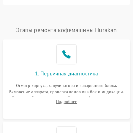
Этапы ремонта кофемашины Hurakan
1. Первичная диагностика
Осмотр корпуса, капучинатора и заварочного блока.
Включение аппарата, проверка кодов ошибок и индикации.
Оценка работы помпы, термоблока и кофемолки на слух.
Подробнее
Измерение температуры и давления воды для выявления
локализации поломки.