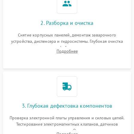
2. Разборка и очистка
Снятие корпусных панелей, демонтаж заварочного
устройства, диспенсера и гидросистемы. Глубокая очистка
внутренних узлов от кофейных масел, жмыха и накипи.
Подробнее
Промывка дренажных каналов и фильтров с использованием
специализированной химии.
3. Глубокая дефектовка компонентов
Проверка электронной платы управления и силовых цепей.
Тестирование электромагнитных клапанов, датчиков
температуры и расходомера. Оценка степени износа
Подробнее