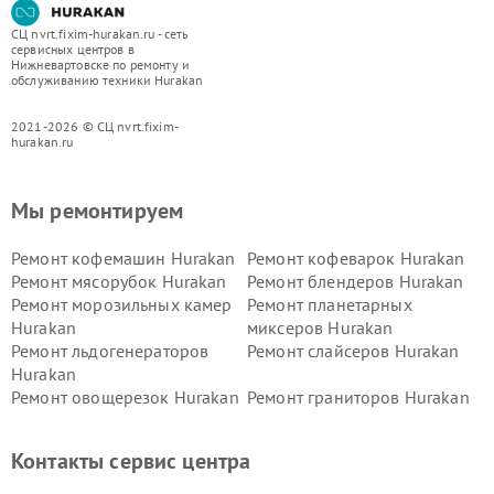
СЦ nvrt.fixim-hurakan.ru - сеть
сервисных центров в
Нижневартовске по ремонту и
обслуживанию техники Hurakan
2021-2026 © СЦ nvrt.fixim-
hurakan.ru
Мы ремонтируем
Ремонт кофемашин Hurakan
Ремонт кофеварок Hurakan
Ремонт мясорубок Hurakan
Ремонт блендеров Hurakan
Ремонт морозильных камер
Ремонт планетарных
Hurakan
миксеров Hurakan
Ремонт льдогенераторов
Ремонт слайсеров Hurakan
Hurakan
Ремонт овощерезок Hurakan
Ремонт граниторов Hurakan
Ремонт промышленных
Ремонт винных шкафов
вакуумных упаковщиков
Hurakan
Контакты сервис центра
Hurakan