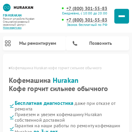
+7 (800) 301-55-83
Ежедневно, с 10:00 до 20:00
FIX-HURAKAN
+7 (800) 301-55-83
Ремонт устройств Hurakan
Специализированный
Звонок бесплатный по РФ
cервисный центр г.
Нижневартовск
Мы ремонтируем
Позвонить
овске
Кофемашина Hurakan кофе горчит сильнее обычного
Кофемашина
Hurakan
Кофе горчит сильнее обычного
Бесплатная диагностика
даже при отказе от
ремонта
Привезем и увезем кофемашину Hurakan
собственной доставкой
Ремонт планетарных миксеров Hurakan
Ремонт винных шкафов Hurakan
Ремонт морозильных камер Hurakan
Ремонт льдогенераторов Hurakan
Ремонт промышленных вакуумных упаковщиков Hurakan
Гарантия на наши работы по ремонту кофемашин
до 3-х лет
Hurakan