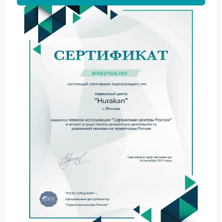
заваривания усиливает горечь.
Еще один фактор — качество и свежесть кофейных
зерен. Старые или пересушенные зерна дают более
выраженный горький привкус. Убедитесь, что вы
используете свежий продукт с правильной степенью
обжарки.
Если корректировка настроек и смена сырья не
помогли, стоит задуматься о ремонте Hurakan.
Скопление накипи или износ внутренних
компонентов могут нарушать штатный режим
работы устройства.
Для точной диагностики обратитесь в сервисный
центр Hurakan. Специалисты проведут комплексную
проверку и выявят скрытые неполадки, которые
сложно определить самостоятельно.
Мастера FIX‑HURAKAN оперативно устранят
неисправность. Они настроят ключевые параметры
кофемашины и дадут рекомендации по дальнейшей
эксплуатации, чтобы сохранить сбалансированный
вкус напитка.