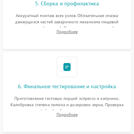
5. Сборка и профилактика
Аккуратный монтаж всех узлов. Обязательная смазка
движущихся частей заварочного механизма пищевой
силиконовой смазкой. Проведение программной
Подробнее
декальцинации и очистки системы от кофейных масел.
Надежная фиксация всех соединений.
6. Финальное тестирование и настройка
Приготовление тестовых порций эспрессо и капучино.
Калибровка степени помола и дозировки зерна. Проверка
плотности кофейной таблетки, температуры напитка и
Подробнее
качества молочной пены. Контроль отсутствия посторонних
шумов и протечек.