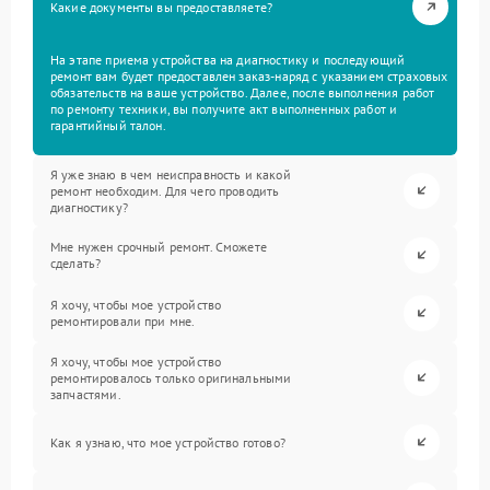
Какие документы вы предоставляете?
На этапе приема устройства на диагностику и последующий
ремонт вам будет предоставлен заказ-наряд с указанием страховых
обязательств на ваше устройство. Далее, после выполнения работ
по ремонту техники, вы получите акт выполненных работ и
гарантийный талон.
Я уже знаю в чем неисправность и какой
ремонт необходим. Для чего проводить
диагностику?
Мне нужен срочный ремонт. Сможете
сделать?
Я хочу, чтобы мое устройство
ремонтировали при мне.
Я хочу, чтобы мое устройство
ремонтировалось только оригинальными
запчастями.
Как я узнаю, что мое устройство готово?