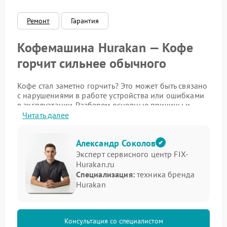
Ремонт
Гарантия
Кофемашина Hurakan — Кофе
горчит сильнее обычного
Кофе стал заметно горчить? Это может быть связано
с нарушениями в работе устройства или ошибками
в эксплуатации. Разберем основные причины и
способы их устранения.
Читать далее
Начните с проверки параметров помола и
температуры заваривания. Излишне мелкий помол
Александр Соколов
или перегрев воды усиливают экстракцию горьких
Эксперт сервисного центр FIX-
соединений. Обратите внимание на следующие
Hurakan.ru
настройки:
Специализация:
техника бренда
Hurakan
степень помола зерен — слишком мелкий помол
повышает горечь;
температура воды — превышение 95°C
провоцирует высвобождение горьких веществ;
Консультация со специалистом
время экстракции — избыточная длительность