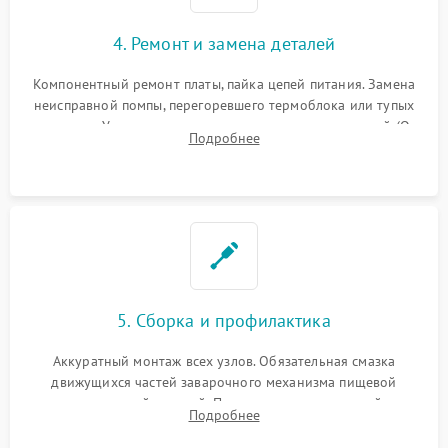
4. Ремонт и замена деталей
Компонентный ремонт платы, пайка цепей питания. Замена
неисправной помпы, перегоревшего термоблока или тупых
жерновов. Установка новых силиконовых уплотнителей (O-
Подробнее
ring) и тефлоновых трубок для надежного устранения
протечек.
5. Сборка и профилактика
Аккуратный монтаж всех узлов. Обязательная смазка
движущихся частей заварочного механизма пищевой
силиконовой смазкой. Проведение программной
Подробнее
декальцинации и очистки системы от кофейных масел.
Надежная фиксация всех соединений.