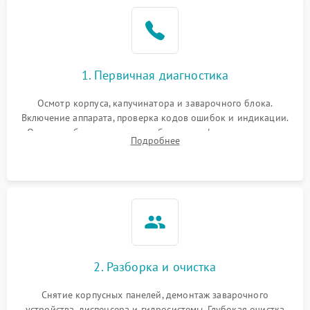
1. Первичная диагностика
Осмотр корпуса, капучинатора и заварочного блока.
Включение аппарата, проверка кодов ошибок и индикации.
Оценка работы помпы, термоблока и кофемолки на слух.
Подробнее
Измерение температуры и давления воды для выявления
локализации поломки.
2. Разборка и очистка
Снятие корпусных панелей, демонтаж заварочного
устройства, диспенсера и гидросистемы. Глубокая очистка