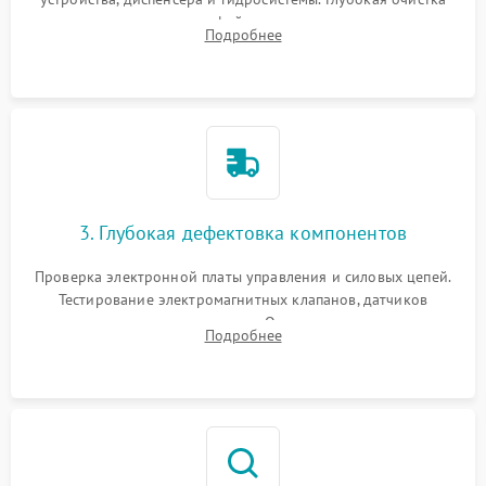
внутренних узлов от кофейных масел, жмыха и накипи.
Подробнее
Промывка дренажных каналов и фильтров с использованием
специализированной химии.
3. Глубокая дефектовка компонентов
Проверка электронной платы управления и силовых цепей.
Тестирование электромагнитных клапанов, датчиков
температуры и расходомера. Оценка степени износа
Подробнее
жерновов кофемолки, уплотнительных колец гидросистемы
и шестерней редуктора.