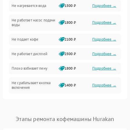
Не нагревается вода
1500 ₽
Подробнее →
Включение и работа
Не работает насос подачи
Проблемы с водой
1800 ₽
Подробнее →
воды
Проблемы с капучинатором и паром
Не подает кофе
2100 ₽
Подробнее →
Управление и электроника
Не работает дисплей
2500 ₽
Подробнее →
Программное обеспечение
Плохо взбивает пену
1800 ₽
Подробнее →
Не срабатывает кнопка
1400 ₽
Подробнее →
включения
Запах гари при работе
1800 ₽
Подробнее →
Постоянные сбои в работе
1500 ₽
Подробнее →
Этапы ремонта кофемашины Hurakan