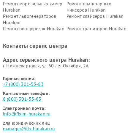
Ремонт морозильных камер
Ремонт планетарных
Hurakan
миксеров Hurakan
Ремонт льдогенераторов
Ремонт слайсеров Hurakan
Hurakan
Ремонт овощерезок Hurakan
Ремонт граниторов Hurakan
Ремонт промышленных
Ремонт винных шкафов
вакуумных упаковщиков
Hurakan
Контакты сервис центра
Hurakan
Адрес сервисного центра Hurakan:
г. Нижневартовск, ул. 60 лет Октября, 2А
Горячая линия:
+7 (800) 301-55-83
Контактный телефон:
8 (800) 301-55-83
Электронная почта:
info@fixim-hurakan.ru
для юридических лиц
manager@fix-hurakan.ru