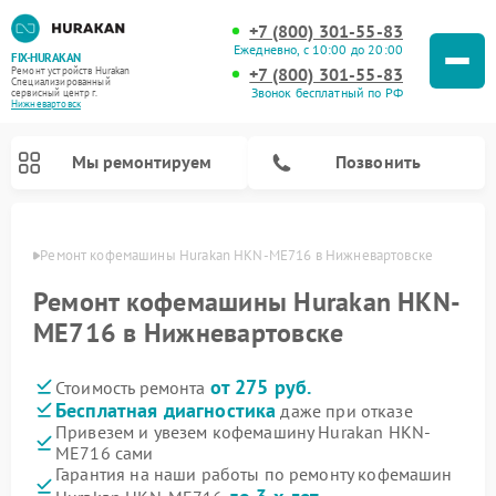
+7 (800) 301-55-83
Ежедневно, с 10:00 до 20:00
FIX-HURAKAN
+7 (800) 301-55-83
Ремонт устройств Hurakan
Специализированный
Звонок бесплатный по РФ
cервисный центр г.
Нижневартовск
Мы ремонтируем
Позвонить
овске
Ремонт кофемашины Hurakan HKN-ME716 в Нижневартовске
Ремонт кофемашины Hurakan HKN-
ME716 в Нижневартовске
от 275 руб.
Стоимость ремонта
Бесплатная диагностика
даже при отказе
Привезем и увезем кофемашину Hurakan HKN-
ME716 сами
Ремонт планетарных миксеров Hurakan
Ремонт винных шкафов Hurakan
Ремонт морозильных камер Hurakan
Ремонт льдогенераторов Hurakan
Ремонт промышленных вакуумных упаковщиков Hurakan
Гарантия на наши работы по ремонту кофемашин