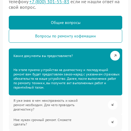
телефону
+7 (800) 301-55-83
если не нашли ответ на
свой вопрос.
Общие вопросы
Вопросы по ремонту кофемашин
Какие документы вы предоставляете?
На этапе приема устройства на диагностику и последующий
ремонт вам будет предоставлен заказ-наряд с указанием страховых
обязательств на ваше устройство. Далее, после выполнения работ
по ремонту техники, вы получите акт выполненных работ и
гарантийный талон.
Я уже знаю в чем неисправность и какой
ремонт необходим. Для чего проводить
диагностику?
Мне нужен срочный ремонт. Сможете
сделать?