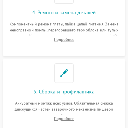
4. Ремонт и замена деталей
Компонентный ремонт платы, пайка цепей питания. Замена
неисправной помпы, перегоревшего термоблока или тупых
жерновов. Установка новых силиконовых уплотнителей (O-
Подробнее
ring) и тефлоновых трубок для надежного устранения
протечек.
5. Сборка и профилактика
Аккуратный монтаж всех узлов. Обязательная смазка
движущихся частей заварочного механизма пищевой
силиконовой смазкой. Проведение программной
Подробнее
декальцинации и очистки системы от кофейных масел.
Надежная фиксация всех соединений.