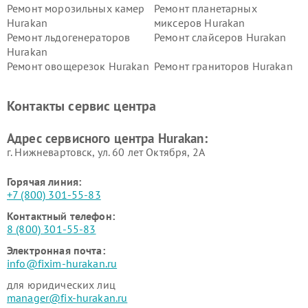
Ремонт морозильных камер
Ремонт планетарных
Hurakan
миксеров Hurakan
Ремонт льдогенераторов
Ремонт слайсеров Hurakan
Hurakan
Ремонт овощерезок Hurakan
Ремонт граниторов Hurakan
Ремонт промышленных
Ремонт винных шкафов
вакуумных упаковщиков
Hurakan
Контакты сервис центра
Hurakan
Адрес сервисного центра Hurakan:
г. Нижневартовск, ул. 60 лет Октября, 2А
Горячая линия:
+7 (800) 301-55-83
Контактный телефон:
8 (800) 301-55-83
Электронная почта:
info@fixim-hurakan.ru
для юридических лиц
manager@fix-hurakan.ru