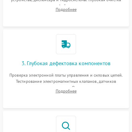
внутренних узлов от кофейных масел, жмыха и накипи.
Подробнее
Промывка дренажных каналов и фильтров с использованием
специализированной химии.
3. Глубокая дефектовка компонентов
Проверка электронной платы управления и силовых цепей.
Тестирование электромагнитных клапанов, датчиков
температуры и расходомера. Оценка степени износа
Подробнее
жерновов кофемолки, уплотнительных колец гидросистемы
и шестерней редуктора.