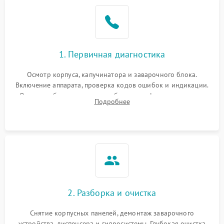
1. Первичная диагностика
Осмотр корпуса, капучинатора и заварочного блока.
Включение аппарата, проверка кодов ошибок и индикации.
Оценка работы помпы, термоблока и кофемолки на слух.
Подробнее
Измерение температуры и давления воды для выявления
локализации поломки.
2. Разборка и очистка
Снятие корпусных панелей, демонтаж заварочного
устройства, диспенсера и гидросистемы. Глубокая очистка