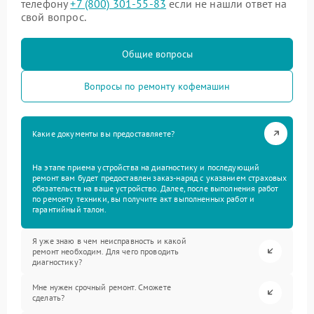
телефону
+7 (800) 301-55-83
если не нашли ответ на
свой вопрос.
Общие вопросы
Вопросы по ремонту кофемашин
Какие документы вы предоставляете?
На этапе приема устройства на диагностику и последующий
ремонт вам будет предоставлен заказ-наряд с указанием страховых
обязательств на ваше устройство. Далее, после выполнения работ
по ремонту техники, вы получите акт выполненных работ и
гарантийный талон.
Я уже знаю в чем неисправность и какой
ремонт необходим. Для чего проводить
диагностику?
Мне нужен срочный ремонт. Сможете
сделать?