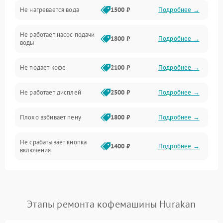
Не нагревается вода
1500 ₽
Подробнее →
Включение и работа
Не работает насос подачи
Проблемы с водой
1800 ₽
Подробнее →
воды
Проблемы с капучинатором и паром
Не подает кофе
2100 ₽
Подробнее →
Управление и электроника
Не работает дисплей
2500 ₽
Подробнее →
Программное обеспечение
Плохо взбивает пену
1800 ₽
Подробнее →
Не срабатывает кнопка
1400 ₽
Подробнее →
включения
Запах гари при работе
1800 ₽
Подробнее →
Постоянные сбои в работе
1500 ₽
Подробнее →
Этапы ремонта кофемашины Hurakan