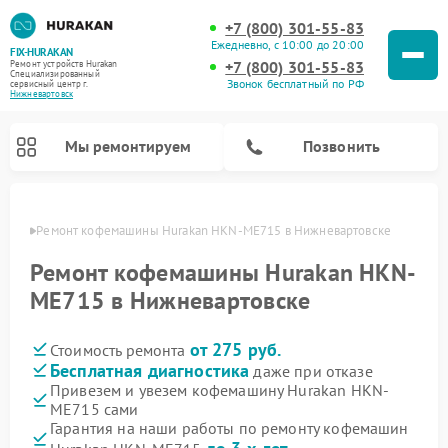
+7 (800) 301-55-83
Ежедневно, с 10:00 до 20:00
FIX-HURAKAN
+7 (800) 301-55-83
Ремонт устройств Hurakan
Специализированный
Звонок бесплатный по РФ
cервисный центр г.
Нижневартовск
Мы ремонтируем
Позвонить
овске
Ремонт кофемашины Hurakan HKN-ME715 в Нижневартовске
Ремонт кофемашины Hurakan HKN-
ME715 в Нижневартовске
от 275 руб.
Стоимость ремонта
Бесплатная диагностика
даже при отказе
Привезем и увезем кофемашину Hurakan HKN-
ME715 сами
Ремонт планетарных миксеров Hurakan
Ремонт винных шкафов Hurakan
Ремонт морозильных камер Hurakan
Ремонт льдогенераторов Hurakan
Ремонт промышленных вакуумных упаковщиков Hurakan
Гарантия на наши работы по ремонту кофемашин