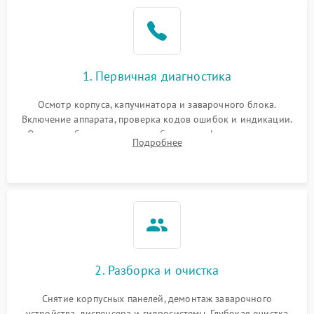
1. Первичная диагностика
Осмотр корпуса, капучинатора и заварочного блока.
Включение аппарата, проверка кодов ошибок и индикации.
Оценка работы помпы, термоблока и кофемолки на слух.
Подробнее
Измерение температуры и давления воды для выявления
локализации поломки.
2. Разборка и очистка
Снятие корпусных панелей, демонтаж заварочного
устройства, диспенсера и гидросистемы. Глубокая очистка