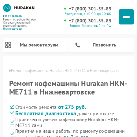
+7 (800) 301-55-83
Ежедневно, с 10:00 до 20:00
FIX-HURAKAN
+7 (800) 301-55-83
Ремонт устройств Hurakan
Специализированный
Звонок бесплатный по РФ
cервисный центр г.
Нижневартовск
Мы ремонтируем
Позвонить
овске
Ремонт кофемашины Hurakan HKN-ME711 в Нижневартовске
Ремонт кофемашины Hurakan HKN-
ME711 в Нижневартовске
от 275 руб.
Стоимость ремонта
Бесплатная диагностика
даже при отказе
Привезем и увезем кофемашину Hurakan HKN-
ME711 сами
Ремонт планетарных миксеров Hurakan
Ремонт винных шкафов Hurakan
Ремонт морозильных камер Hurakan
Ремонт льдогенераторов Hurakan
Ремонт промышленных вакуумных упаковщиков Hurakan
Гарантия на наши работы по ремонту кофемашин