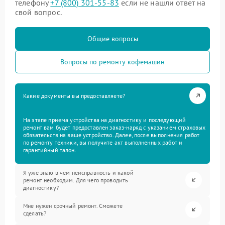
телефону
+7 (800) 301-55-83
если не нашли ответ на
свой вопрос.
Общие вопросы
Вопросы по ремонту кофемашин
Какие документы вы предоставляете?
На этапе приема устройства на диагностику и последующий
ремонт вам будет предоставлен заказ-наряд с указанием страховых
обязательств на ваше устройство. Далее, после выполнения работ
по ремонту техники, вы получите акт выполненных работ и
гарантийный талон.
Я уже знаю в чем неисправность и какой
ремонт необходим. Для чего проводить
диагностику?
Мне нужен срочный ремонт. Сможете
сделать?