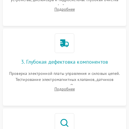
внутренних узлов от кофейных масел, жмыха и накипи.
Подробнее
Промывка дренажных каналов и фильтров с использованием
специализированной химии.
3. Глубокая дефектовка компонентов
Проверка электронной платы управления и силовых цепей.
Тестирование электромагнитных клапанов, датчиков
температуры и расходомера. Оценка степени износа
Подробнее
жерновов кофемолки, уплотнительных колец гидросистемы
и шестерней редуктора.