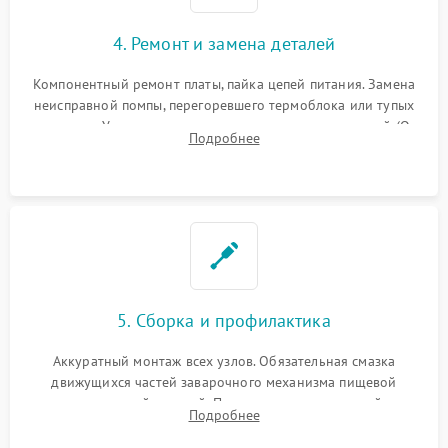
4. Ремонт и замена деталей
Компонентный ремонт платы, пайка цепей питания. Замена
неисправной помпы, перегоревшего термоблока или тупых
жерновов. Установка новых силиконовых уплотнителей (O-
Подробнее
ring) и тефлоновых трубок для надежного устранения
протечек.
5. Сборка и профилактика
Аккуратный монтаж всех узлов. Обязательная смазка
движущихся частей заварочного механизма пищевой
силиконовой смазкой. Проведение программной
Подробнее
декальцинации и очистки системы от кофейных масел.
Надежная фиксация всех соединений.