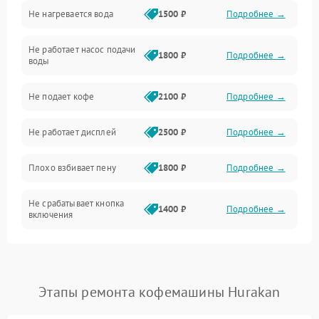
Не нагревается вода
1500 ₽
Подробнее →
Включение и работа
Не работает насос подачи
Проблемы с водой
1800 ₽
Подробнее →
воды
Проблемы с капучинатором и паром
Не подает кофе
2100 ₽
Подробнее →
Управление и электроника
Не работает дисплей
2500 ₽
Подробнее →
Программное обеспечение
Плохо взбивает пену
1800 ₽
Подробнее →
Не срабатывает кнопка
1400 ₽
Подробнее →
включения
Запах гари при работе
1800 ₽
Подробнее →
Постоянные сбои в работе
1500 ₽
Подробнее →
Этапы ремонта кофемашины Hurakan