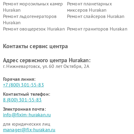
Ремонт морозильных камер
Ремонт планетарных
Hurakan
миксеров Hurakan
Ремонт льдогенераторов
Ремонт слайсеров Hurakan
Hurakan
Ремонт овощерезок Hurakan
Ремонт граниторов Hurakan
Ремонт промышленных
Ремонт винных шкафов
вакуумных упаковщиков
Hurakan
Контакты сервис центра
Hurakan
Адрес сервисного центра Hurakan:
г. Нижневартовск, ул. 60 лет Октября, 2А
Горячая линия:
+7 (800) 301-55-83
Контактный телефон:
8 (800) 301-55-83
Электронная почта:
info@fixim-hurakan.ru
для юридических лиц
manager@fix-hurakan.ru