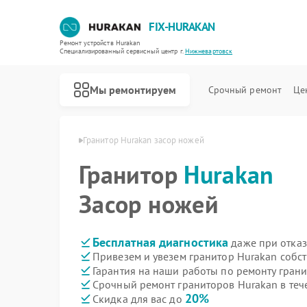
FIX-HURAKAN
Ремонт устройств Hurakan
Специализированный cервисный центр г.
Нижневартовск
Мы ремонтируем
Срочный ремонт
Це
an в Нижневартовске
Гранитор Hurakan засор ножей
Гранитор
Hurakan
Засор ножей
Бесплатная диагностика
даже при отказ
Привезем и увезем гранитор Hurakan собс
Гарантия на наши работы по ремонту гран
Срочный ремонт граниторов Hurakan в теч
20%
Скидка для вас до
Ремонт морозильных камер Hurakan
Ремонт планетарных миксеров Hurakan
Ремонт льдогенераторов Hurakan
Ремонт промышленных вакуумных упаковщиков Hurakan
Ремонт винных шкафов Hurakan