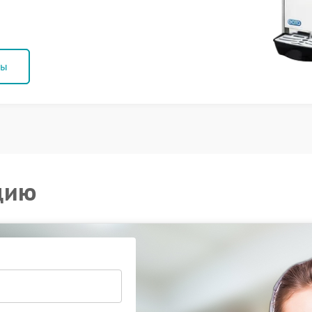
ны
цию