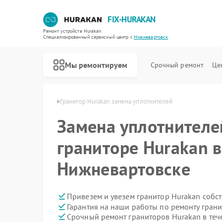
FIX-HURAKAN
Ремонт устройств Hurakan
Специализированный cервисный центр г.
Нижневартовск
Мы ремонтируем
Срочный ремонт
Це
an в Нижневартовске
Гранитор Hurakan замена уплотнителей
Замена уплотнителе
граниторе Hurakan в
Нижневартовске
Привезем и увезем гранитор Hurakan собс
Гарантия на наши работы по ремонту гран
Срочный ремонт граниторов Hurakan в теч
Ремонт морозильных камер Hurakan
Ремонт планетарных миксеров Hurakan
Ремонт льдогенераторов Hurakan
Ремонт промышленных вакуумных упаковщиков Hurakan
Ремонт винных шкафов Hurakan