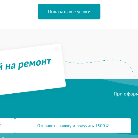
Показать все услуги
й на ремонт
При оформл
Отправить заявку и получить 1500 ₽
сти