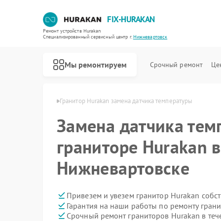
FIX-HURAKAN
Ремонт устройств Hurakan
Специализированный cервисный центр г.
Нижневартовск
Мы ремонтируем
Срочный ремонт
Це
an в Нижневартовске
Гранитор Hurakan замена датчика температуры
Замена датчика тем
граниторе Hurakan в
Нижневартовске
Привезем и увезем гранитор Hurakan собс
Гарантия на наши работы по ремонту гран
Срочный ремонт граниторов Hurakan в теч
Ремонт морозильных камер Hurakan
Ремонт планетарных миксеров Hurakan
Ремонт льдогенераторов Hurakan
Ремонт промышленных вакуумных упаковщиков Hurakan
Ремонт винных шкафов Hurakan