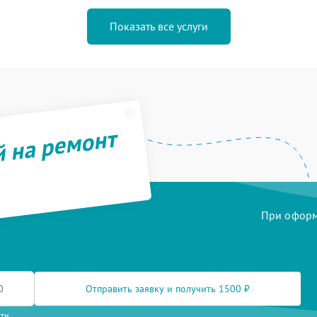
Показать все услуги
й на ремонт
При оформл
Отправить заявку и получить 1500 ₽
сти