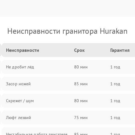
Неисправности гранитора Hurakan
Неисправности
Срок
Гарантия
Не дробит лёд
80 мин
1 год
Засор ножей
85 мин
1 год
Скрежет / шум
80 мин
1 год
Люфт лезвий
75 мин
1 год
Нестабильная работа двигателя
85 мин
1 год