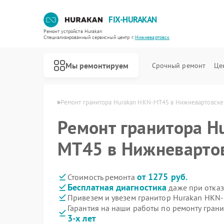
FIX-HURAKAN
Ремонт устройств Hurakan
Специализированный cервисный центр г.
Нижневартовск
Мы ремонтируем
Срочный ремонт
Це
an в Нижневартовске
Ремонт гранитора Hurakan HKN-MT45 в Нижневартовске
Ремонт гранитора H
MT45 в Нижневарто
от 1275 руб.
Стоимость ремонта
Бесплатная диагностика
даже при отказ
Привезем и увезем гранитор Hurakan HKN
Гарантия на наши работы по ремонту гра
3-х лет
Ремонт морозильных камер Hurakan
Ремонт планетарных миксеров Hurakan
Ремонт льдогенераторов Hurakan
Ремонт промышленных вакуумных упаковщиков Hurakan
Ремонт винных шкафов Hurakan