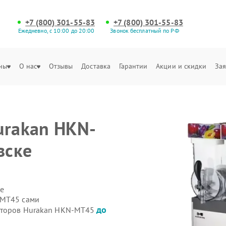
+7 (800) 301-55-83
+7 (800) 301-55-83
Ежедневно, с 10:00 до 20:00
Звонок бесплатный по РФ
ны
О нас
Отзывы
Доставка
Гарантии
Акции и скидки
Зая
urakan HKN-
вске
е
-MT45 сами
до
ниторов Hurakan HKN-MT45