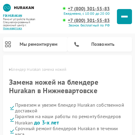
+7 (800) 301-55-83
Ежедневно, с 10:00 до 20:00
FIX-HURAKAN
+7 (800) 301-55-83
Ремонт устройств Hurakan
Специализированный
Звонок бесплатный по РФ
cервисный центр г.
Нижневартовск
Мы ремонтируем
Позвонить
овске
Блендер Hurakan замена ножей
Замена ножей на блендере
Hurakan в Нижневартовске
Привезем и увезем блендер Hurakan собственной
доставкой
Гарантия на наши работы по ремонту блендеров
до 3-х лет
Hurakan
Ремонт планетарных миксеров Hurakan
Ремонт винных шкафов Hurakan
Ремонт морозильных камер Hurakan
Ремонт льдогенераторов Hurakan
Ремонт промышленных вакуумных упаковщиков Hurakan
Срочный ремонт блендеров Hurakan в течении
часа