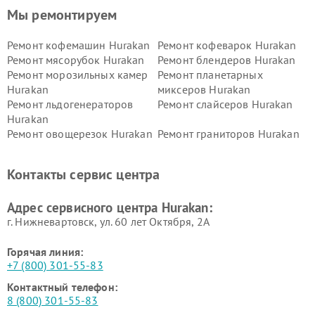
Мы ремонтируем
Ремонт кофемашин Hurakan
Ремонт кофеварок Hurakan
Ремонт мясорубок Hurakan
Ремонт блендеров Hurakan
Ремонт морозильных камер
Ремонт планетарных
Hurakan
миксеров Hurakan
Ремонт льдогенераторов
Ремонт слайсеров Hurakan
Hurakan
Ремонт овощерезок Hurakan
Ремонт граниторов Hurakan
Ремонт промышленных
Ремонт винных шкафов
вакуумных упаковщиков
Hurakan
Контакты сервис центра
Hurakan
Адрес сервисного центра Hurakan:
г. Нижневартовск, ул. 60 лет Октября, 2А
Горячая линия:
+7 (800) 301-55-83
Контактный телефон:
8 (800) 301-55-83