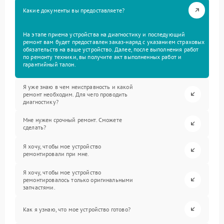
Какие документы вы предоставляете?
На этапе приема устройства на диагностику и последующий
ремонт вам будет предоставлен заказ-наряд с указанием страховых
обязательств на ваше устройство. Далее, после выполнения работ
по ремонту техники, вы получите акт выполненных работ и
гарантийный талон.
Я уже знаю в чем неисправность и какой
ремонт необходим. Для чего проводить
диагностику?
Мне нужен срочный ремонт. Сможете
сделать?
Я хочу, чтобы мое устройство
ремонтировали при мне.
Я хочу, чтобы мое устройство
ремонтировалось только оригинальными
запчастями.
Как я узнаю, что мое устройство готово?