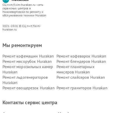
СЦ nvrt.fixim-hurakan.ru - сеть
сервисных центров в
Нижневартовске по ремонту и
обслуживанию техники Hurakan
2021-2026 © СЦ nvrt.fixim-
hurakan.ru
Мы ремонтируем
Ремонт кофемашин Hurakan
Ремонт кофеварок Hurakan
Ремонт мясорубок Hurakan
Ремонт блендеров Hurakan
Ремонт морозильных камер
Ремонт планетарных
Hurakan
миксеров Hurakan
Ремонт льдогенераторов
Ремонт слайсеров Hurakan
Hurakan
Ремонт овощерезок Hurakan
Ремонт граниторов Hurakan
Ремонт промышленных
Ремонт винных шкафов
вакуумных упаковщиков
Hurakan
Контакты сервис центра
Hurakan