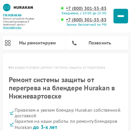
+7 (800) 301-55-83
Ежедневно, с 10:00 до 20:00
FIX-HURAKAN
+7 (800) 301-55-83
Ремонт устройств Hurakan
Специализированный
Звонок бесплатный по РФ
cервисный центр г.
Нижневартовск
Мы ремонтируем
Позвонить
овске
Блендер Hurakan ремонт системы защиты от перегрева
Ремонт системы защиты от
перегрева на блендере Hurakan в
Нижневартовске
Привезем и увезем блендер Hurakan собственной
доставкой
Гарантия на наши работы по ремонту блендеров
Ремонт планетарных миксеров Hurakan
Ремонт винных шкафов Hurakan
Ремонт морозильных камер Hurakan
Ремонт льдогенераторов Hurakan
Ремонт промышленных вакуумных упаковщиков Hurakan
до 3-х лет
Hurakan