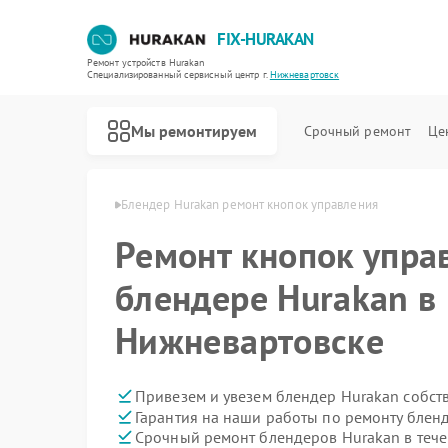
FIX-HURAKAN
Ремонт устройств Hurakan
Специализированный cервисный центр г.
Нижневартовск
Мы ремонтируем
Срочный ремонт
Це
n в Нижневартовске
Блендер Hurakan ремонт кнопок управления
Ремонт кнопок упра
блендере Hurakan в
Нижневартовске
Привезем и увезем блендер Hurakan собст
Гарантия на наши работы по ремонту блен
Срочный ремонт блендеров Hurakan в тече
Ремонт морозильных камер Hurakan
Ремонт планетарных миксеров Hurakan
Ремонт льдогенераторов Hurakan
Ремонт промышленных вакуумных упаковщиков Hurakan
Ремонт винных шкафов Hurakan