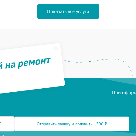
Показать все услуги
й на ремонт
При оформл
Отправить заявку и получить 1500 ₽
сти